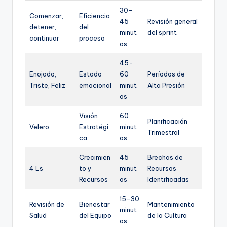
30-
Comenzar,
Eficiencia
45
Revisión general
detener,
del
minut
del sprint
continuar
proceso
os
45-
Enojado,
Estado
60
Períodos de
Triste, Feliz
emocional
minut
Alta Presión
os
Visión
60
Planificación
Velero
Estratégi
minut
Trimestral
ca
os
Crecimien
45
Brechas de
4 Ls
to y
minut
Recursos
Recursos
os
Identificadas
15-30
Revisión de
Bienestar
Mantenimiento
minut
Salud
del Equipo
de la Cultura
os