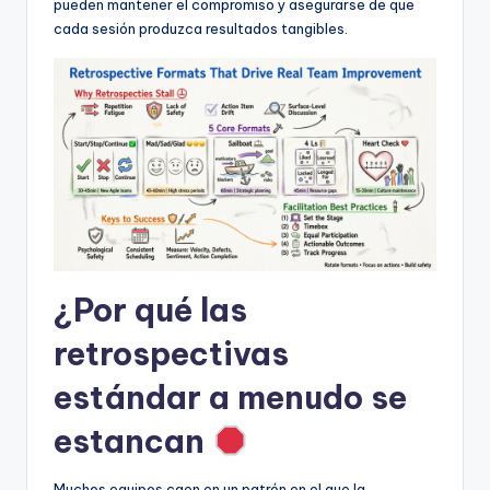
D
pueden mantener el compromiso y asegurarse de que
cada sesión produzca resultados tangibles.
i
g
it
a
l
I
n
si
¿Por qué las
g
retrospectivas
h
estándar a menudo se
t
estancan
s
Muchos equipos caen en un patrón en el que la