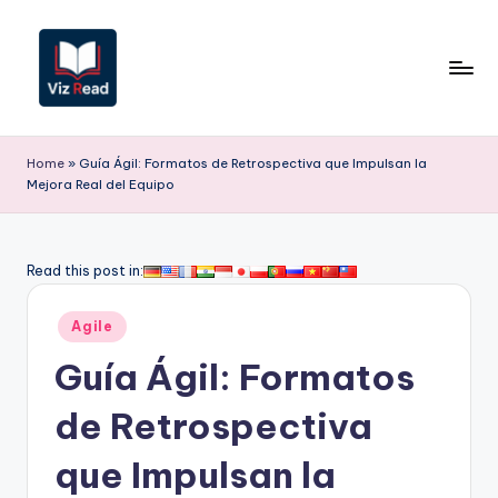
Saltar
al
contenido
V
iz
Home
»
Guía Ágil: Formatos de Retrospectiva que Impulsan la
Mejora Real del Equipo
R
e
a
Read this post in:
d
Publicado
Agile
S
en
Guía Ágil: Formatos
p
a
de Retrospectiva
ni
que Impulsan la
s