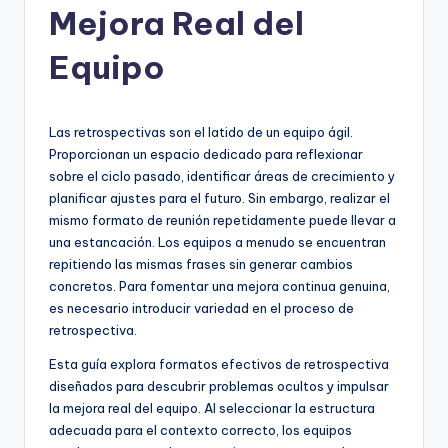
Mejora Real del
h
-
Equipo
A
I,
Las retrospectivas son el latido de un equipo ágil.
S
Proporcionan un espacio dedicado para reflexionar
sobre el ciclo pasado, identificar áreas de crecimiento y
o
planificar ajustes para el futuro. Sin embargo, realizar el
f
mismo formato de reunión repetidamente puede llevar a
una estancación. Los equipos a menudo se encuentran
t
repitiendo las mismas frases sin generar cambios
w
concretos. Para fomentar una mejora continua genuina,
es necesario introducir variedad en el proceso de
a
retrospectiva.
r
Esta guía explora formatos efectivos de retrospectiva
e
diseñados para descubrir problemas ocultos y impulsar
la mejora real del equipo. Al seleccionar la estructura
&
adecuada para el contexto correcto, los equipos