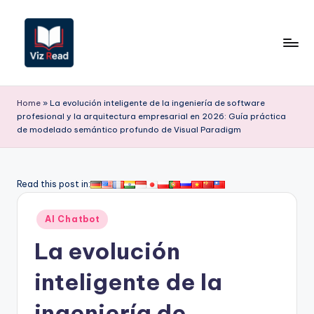
Saltar
al
contenido
V
iz
Home
»
La evolución inteligente de la ingeniería de software
profesional y la arquitectura empresarial en 2026: Guía práctica
R
de modelado semántico profundo de Visual Paradigm
e
a
Read this post in:
d
S
Publicado
AI Chatbot
en
p
La evolución
a
inteligente de la
ni
ingeniería de
s