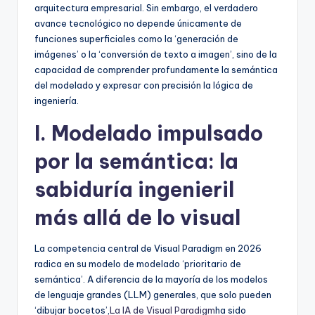
D
arquitectura empresarial. Sin embargo, el verdadero
avance tecnológico no depende únicamente de
i
funciones superficiales como la ‘generación de
g
imágenes’ o la ‘conversión de texto a imagen’, sino de la
capacidad de comprender profundamente la semántica
it
del modelado y expresar con precisión la lógica de
a
ingeniería.
l
I. Modelado impulsado
I
por la semántica: la
n
sabiduría ingenieril
si
más allá de lo visual
g
h
La competencia central de Visual Paradigm en 2026
t
radica en su modelo de modelado ‘prioritario de
semántica’. A diferencia de la mayoría de los modelos
s
de lenguaje grandes (LLM) generales, que solo pueden
‘dibujar bocetos’,
La IA de Visual Paradigm
ha sido