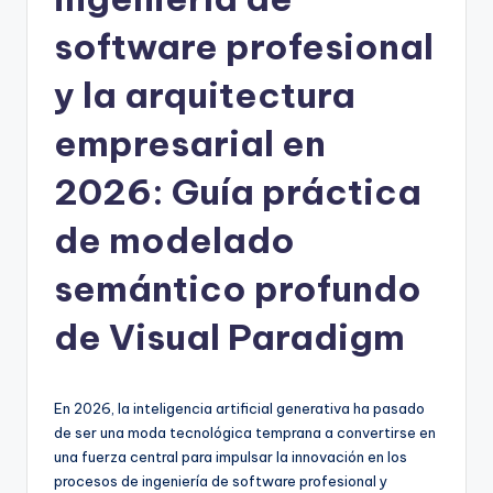
h
software profesional
-
y la arquitectura
A
empresarial en
I,
S
2026: Guía práctica
o
de modelado
f
semántico profundo
t
w
de Visual Paradigm
a
r
En 2026, la inteligencia artificial generativa ha pasado
e
de ser una moda tecnológica temprana a convertirse en
una fuerza central para impulsar la innovación en los
&
procesos de ingeniería de software profesional y