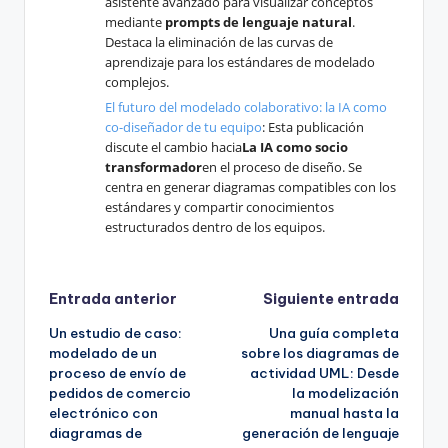
asistente avanzado para visualizar conceptos
mediante
prompts de lenguaje natural
.
Destaca la eliminación de las curvas de
aprendizaje para los estándares de modelado
complejos.
El futuro del modelado colaborativo: la IA como
co-diseñador de tu equipo
: Esta publicación
discute el cambio hacia
La IA como socio
transformador
en el proceso de diseño. Se
centra en generar diagramas compatibles con los
estándares y compartir conocimientos
estructurados dentro de los equipos.
Navegación
Entrada anterior
Siguiente entrada
Un estudio de caso:
Una guía completa
de
modelado de un
sobre los diagramas de
proceso de envío de
actividad UML: Desde
entradas
pedidos de comercio
la modelización
electrónico con
manual hasta la
diagramas de
generación de lenguaje