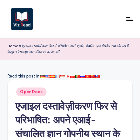
Skip
to
content
V
iz
Home
»
एजाइल दस्तावेज़ीकरण फिर से परिभाषित: अपने एआई-संचालित ज्ञान गोपनीय स्थान के रूप में
विजुअल पैराडाइम ओपनडॉक्स का उपयोग करें
R
e
a
Read this post in:
d
Posted
OpenDocs
I
in
एजाइल दस्तावेज़ीकरण फिर से
n
d
परिभाषित: अपने एआई-
i
संचालित ज्ञान गोपनीय स्थान के
a