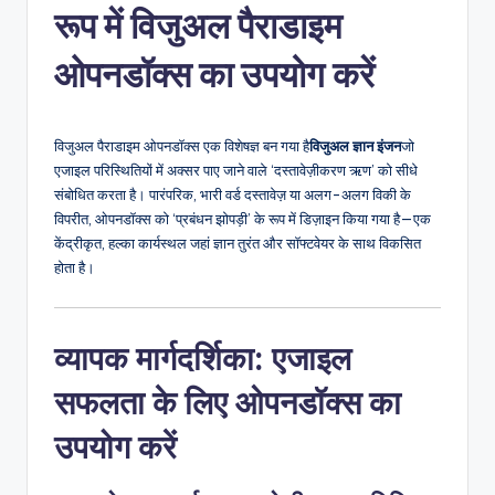
रूप में विजुअल पैराडाइम
n
-
ओपनडॉक्स का उपयोग करें
A
I,
विजुअल पैराडाइम ओपनडॉक्स एक विशेषज्ञ बन गया है
विजुअल ज्ञान इंजन
जो
S
एजाइल परिस्थितियों में अक्सर पाए जाने वाले ‘दस्तावेज़ीकरण ऋण’ को सीधे
संबोधित करता है। पारंपरिक, भारी वर्ड दस्तावेज़ या अलग-अलग विकी के
o
विपरीत, ओपनडॉक्स को ‘प्रबंधन झोपड़ी’ के रूप में डिज़ाइन किया गया है—एक
f
केंद्रीकृत, हल्का कार्यस्थल जहां ज्ञान तुरंत और सॉफ्टवेयर के साथ विकसित
होता है।
t
w
व्यापक मार्गदर्शिका: एजाइल
a
r
सफलता के लिए ओपनडॉक्स का
e
उपयोग करें
&