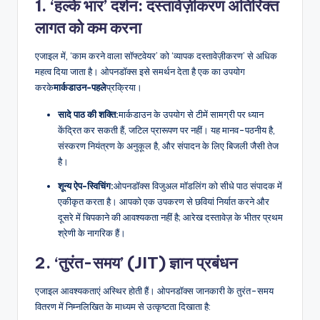
1. ‘हल्के भार’ दर्शन: दस्तावेज़ीकरण अतिरिक्त
D
लागत को कम करना
i
g
एजाइल में, ‘काम करने वाला सॉफ्टवेयर’ को ‘व्यापक दस्तावेज़ीकरण’ से अधिक
महत्व दिया जाता है। ओपनडॉक्स इसे समर्थन देता है एक का उपयोग
it
करके
मार्कडाउन-पहले
प्रक्रिया।
a
सादे पाठ की शक्ति:
मार्कडाउन के उपयोग से टीमें सामग्री पर ध्यान
l
केंद्रित कर सकती हैं, जटिल प्रारूपण पर नहीं। यह मानव-पठनीय है,
I
संस्करण नियंत्रण के अनुकूल है, और संपादन के लिए बिजली जैसी तेज
है।
n
शून्य ऐप-स्विचिंग:
ओपनडॉक्स विजुअल मॉडलिंग को सीधे पाठ संपादक में
si
एकीकृत करता है। आपको एक उपकरण से छवियां निर्यात करने और
g
दूसरे में चिपकाने की आवश्यकता नहीं है; आरेख दस्तावेज़ के भीतर प्रथम
श्रेणी के नागरिक हैं।
h
2. ‘तुरंत-समय’ (JIT) ज्ञान प्रबंधन
t
s
एजाइल आवश्यकताएं अस्थिर होती हैं। ओपनडॉक्स जानकारी के तुरंत-समय
वितरण में निम्नलिखित के माध्यम से उत्कृष्टता दिखाता है: