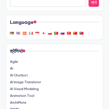
खोजें
Language
श्रेणियां
Agile
AI
AI Chatbot
AI Image Translator
AI Visual Modeling
Animation Tool
ArchiMate