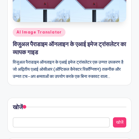
n
-
A
Posted
AI Image Translator
I,
in
विजुअल पैराडाइम ऑनलाइन के एआई इमेज ट्रांसलेटर का
S
व्यापक गाइड
o
विजुअल पैराडाइम ऑनलाइन के एआई इमेज ट्रांसलेटर एक उन्नत उपकरण है
f
जो अद्वितीय एआई ओसीआर (ऑप्टिकल कैरेक्टर रिकॉग्निशन) तकनीक और
उन्नत टच-अप क्षमताओं का उपयोग करके एक बिना रुकावट वाला…
t
w
a
खोजें
r
e
खोजें
&