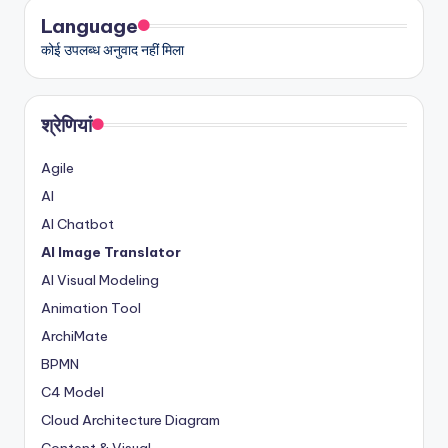
D
Language
i
कोई उपलब्ध अनुवाद नहीं मिला
g
it
श्रेणियां
a
l
Agile
AI
I
AI Chatbot
n
AI Image Translator
si
AI Visual Modeling
g
Animation Tool
h
ArchiMate
BPMN
t
C4 Model
s
Cloud Architecture Diagram