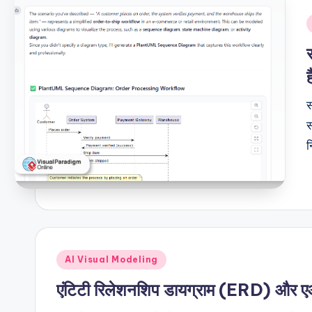
i
ह
स
स
न
Posted
AI Visual Modeling
in
एंटिटी रिलेशनशिप डायग्राम (ERD) और एआ