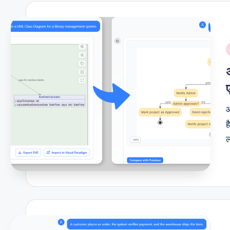
i
आ
ह
ल