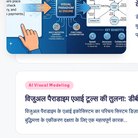
d
i
ड
a
म
प
n
-
A
I,
Posted
AI Visual Modeling
S
in
विजुअल पैराडाइम एआई टूल्स की तुलना: डी
o
विजुअल पैराडाइम के एआई इकोसिस्टम का परिचय सिस्टम डिज़ाइन 
ft
बुद्धिमत्ता के एकीकरण दक्षता के लिए एक महत्वपूर्ण कारक…
w