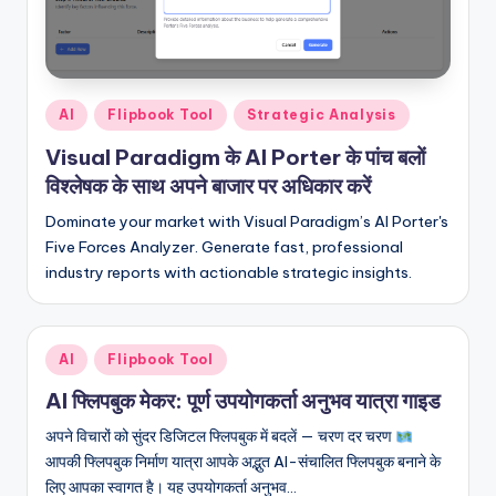
n
-
A
Posted
AI
Flipbook Tool
Strategic Analysis
I,
in
Visual Paradigm के AI Porter के पांच बलों
S
विश्लेषक के साथ अपने बाजार पर अधिकार करें
o
Dominate your market with Visual Paradigm’s AI Porter's
f
Five Forces Analyzer. Generate fast, professional
industry reports with actionable strategic insights.
t
w
a
Posted
AI
Flipbook Tool
in
r
AI फ्लिपबुक मेकर: पूर्ण उपयोगकर्ता अनुभव यात्रा गाइड
e
अपने विचारों को सुंदर डिजिटल फ्लिपबुक में बदलें — चरण दर चरण
आपकी फ्लिपबुक निर्माण यात्रा आपके अद्भुत AI-संचालित फ्लिपबुक बनाने के
&
लिए आपका स्वागत है। यह उपयोगकर्ता अनुभव…