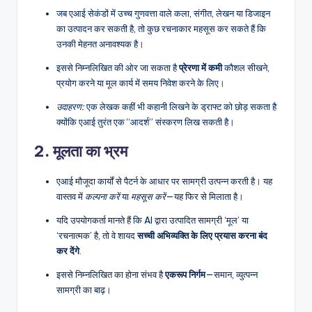
D
जब एआई सेकंडों में उच्च गुणवत्ता वाले कला, संगीत, लेखन या डिजाइन
i
का उत्पादन कर सकती है, तो कुछ रचनाकार महसूस कर सकते हैं कि
उनकी मेहनत अनावश्यक है।
g
इससे निम्नलिखित की ओर जा सकता है
प्रेरणा में कमी
कौशल सीखने,
it
प्रयोग करने या मूल कार्य में समय निवेश करने के लिए।
a
उदाहरण:
एक लेखक कहीं भी कहानी लिखने के ड्राफ्ट को छोड़ सकता है
l
क्योंकि एआई तुरंत एक “आदर्श” संस्करण लिख सकती है।
I
2.
मूलता का भ्रम
n
एआई मौजूदा कार्यों से पैटर्न के आधार पर सामग्री उत्पन्न करती है। यह
si
वास्तव में
कल्पना करें
या
महसूस करें
—यह फिर से मिलाता है।
g
यदि उपयोगकर्ता मानते हैं कि AI द्वारा उत्पादित सामग्री ‘मूल’ या
h
‘रचनात्मक’ है, तो वे शायद
सच्ची अभिव्यक्ति के लिए प्रयास करना बंद
कर देंगे
.
t
इससे निम्नलिखित का होना संभव है
एकरूप निर्गम
—समान, व्युत्पन्न
s
सामग्री का बाढ़।