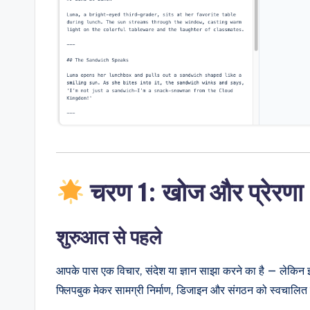
a
r
e
&
D
i
g
चरण 1: खोज और प्रेरणा
it
शुरुआत से पहले
a
l
आपके पास एक विचार, संदेश या ज्ञान साझा करने का है — लेकिन 
फ्लिपबुक मेकर सामग्री निर्माण, डिजाइन और संगठन को स्वचालित
I