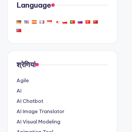
Language
श्रेणियां
Agile
AI
AI Chatbot
AI Image Translator
AI Visual Modeling