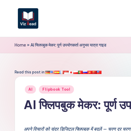
Skip
to
content
V
iz
Home
»
AI फ्लिपबुक मेकर: पूर्ण उपयोगकर्ता अनुभव यात्रा गाइड
R
e
Read this post in:
a
Posted
AI
Flipbook Tool
d
in
AI फ्लिपबुक मेकर: पूर्ण उ
I
n
अपने विचारों को सुंदर डिजिटल फ्लिपबुक में बदलें — चरण दर चरण