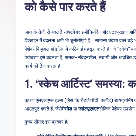
d
को कैसे पार करते हैं
i
a
आज के तेजी से बदलते सॉफ्टवेयर इंजीनियरिंग और एंटरप्राइज आर्किट
n
डिजाइन में बदलना अभी भी चुनौतीपूर्ण है। सामान्य उद्देश्य वाले बड़े
पेशेवर विजुअल मॉडलिंग में कठिनाई महसूस करते हैं। वे “स्केच” बना
-
पर्यावरण इसे बदलता है, मानक-संवेदनशील, स्थायी और आवर्धित ड
A
कार्य को तेज करता है।
I,
1. ‘स्केच आर्टिस्ट’ समस्या:
S
कारण एलएलएम्स टूल्स (जैसे कि चैटजीपीटी, क्लॉड) डायग्रामिंग को टे
o
आउटपुट करते हैं, जैसे
मेरमेड
या
प्लांटयूएमएल
लेकिन पेशेवर उपयोग
ft
मुख्य सीमाएं इस प्रकार हैं:
w