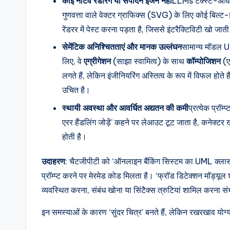
कोई नेटिव रेंडरिंग या संपादन इंजन नहीं
LLMs टेक्स्ट-आधारित
a
गुणवत्ता वाले वेक्टर ग्राफिक्स (SVG) के लिए कोई बिल्ट-
r
रेंडरर में पेस्ट करना पड़ता है, जिससे इंटरैक्टिविटी खो जा
सेमेंटिक अनिश्चितताएं और मानक उल्लंघन
सामान्य मॉडल 
e
लिए, वे
एग्रीगेशन
(साझा स्वामित्व) के साथ
कॉम्पोजिशन
(एक
&
लगते हैं, लेकिन इंजीनियरिंग अस्तित्व के रूप में विफल होत
उचित है।
D
स्थायी अवस्था और आवर्धित अद्यतन की कमी
प्रत्येक प्रॉम्
i
एरर हैंडलिंग जोड़ें’ कहने पर लेआउट टूट जाता है, कनेक्टर ख
g
होती है।
it
उदाहरण
: चैटजीपीटी को ‘ऑनलाइन बैंकिंग सिस्टम का UML क्लास 
प्रॉम्प्ट करने पर मेरमेड कोड मिलता है। ‘फ्रॉड डिटेक्शन मॉड्यूल 
a
व्यवस्थित करना, संबंध खोना या सिंटैक्स त्रुटियां शामिल करना स
l
इन समस्याओं के कारण ‘सुंदर चित्र’ बनते हैं, लेकिन रखरखाव योग
I