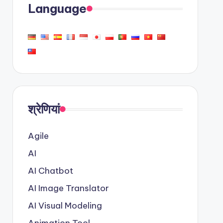
Language
श्रेणियां
Agile
AI
AI Chatbot
AI Image Translator
AI Visual Modeling