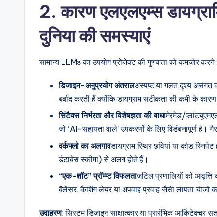
2. कारण एलएलएम्स डायग्रामिं
n
दुनिया की समस्याएं
si
g
सामान्य LLMs का उपयोग प्रोजेक्ट की गुणवत्ता को कमजोर करने व
h
डिजाइन-अनुप्रयोग अंतराल
अस्पष्ट या गलत दृश्य असंगत कोड
t
बर्बाद करती हैं क्योंकि डायग्राम सटीकता की कमी के कारण न
s
सिंटैक्स निर्भरता और विशेषज्ञता की बाधा
मेरमेड/प्लांटयूएम
जो ‘AI-सहायता वाले’ उपकरणों के लिए विडंबनापूर्ण है। गै
वर्कफ्लो का अलगाव
डायग्राम स्थिर छवियां या कोड स्निपेट हो
डेटाबेस स्कीमा) से अलग होते हैं।
“एक-शॉट” प्रॉम्प्ट विफलता
जटिल प्रणालियों को आवृत्ति
बैलेंसर, कैशिंग लेयर या अपवाह प्रवाह जैसी लापता चीजों को
उदाहरण
: सिस्टम डिजाइन साक्षात्कार या प्रारंभिक आर्किटेक्चर सत