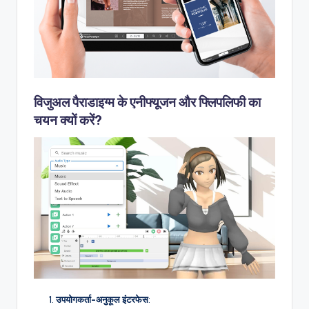
D
i
g
it
a
विजुअल पैराडाइग्म के एनीफ्यूजन और फ्लिपलिफी का
l
चयन क्यों करें?
I
n
si
g
h
t
s
उपयोगकर्ता-अनुकूल इंटरफेस
: