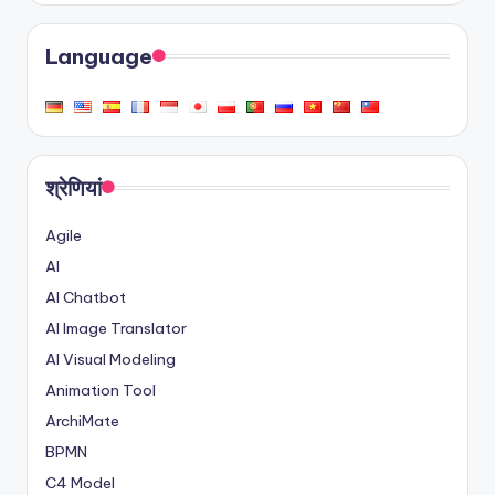
Language
श्रेणियां
Agile
AI
AI Chatbot
AI Image Translator
AI Visual Modeling
Animation Tool
ArchiMate
BPMN
C4 Model