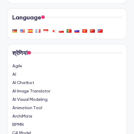
Language
श्रेणियां
Agile
AI
AI Chatbot
AI Image Translator
AI Visual Modeling
Animation Tool
ArchiMate
BPMN
C4 Model