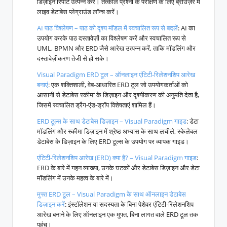
डिज़ाइन रिपोर्ट उत्पन्न करें। तत्काल प्रश्नों के परीक्षण के लिए ब्राउज़र में
लाइव डेटाबेस प्लेग्राउंड लॉन्च करें।
AI पाठ विश्लेषण – पाठ को दृश्य मॉडल में स्वचालित रूप से बदलें
: AI का
उपयोग करके पाठ दस्तावेज़ों का विश्लेषण करें और स्वचालित रूप से
UML, BPMN और ERD जैसे आरेख उत्पन्न करें, ताकि मॉडलिंग और
दस्तावेज़ीकरण तेजी से हो सके।
Visual Paradigm ERD टूल – ऑनलाइन एंटिटी-रिलेशनशिप आरेख
बनाएं
: एक शक्तिशाली, वेब-आधारित ERD टूल जो उपयोगकर्ताओं को
आसानी से डेटाबेस स्कीमा के डिज़ाइन और दृश्यीकरण की अनुमति देता है,
जिसमें स्वचालित ड्रैग-एंड-ड्रॉप विशेषताएं शामिल हैं।
ERD टूल्स के साथ डेटाबेस डिज़ाइन – Visual Paradigm गाइड
: डेटा
मॉडलिंग और स्कीमा डिज़ाइन में श्रेष्ठ अभ्यास के साथ लचीले, स्केलेबल
डेटाबेस के डिज़ाइन के लिए ERD टूल्स के उपयोग पर व्यापक गाइड।
एंटिटी-रिलेशनशिप आरेख (ERD) क्या है? – Visual Paradigm गाइड
:
ERD के बारे में गहन व्याख्या, उनके घटकों और डेटाबेस डिज़ाइन और डेटा
मॉडलिंग में उनके महत्व के बारे में।
मुफ्त ERD टूल – Visual Paradigm के साथ ऑनलाइन डेटाबेस
डिज़ाइन करें
: इंस्टॉलेशन या सदस्यता के बिना पेशेवर एंटिटी-रिलेशनशिप
आरेख बनाने के लिए ऑनलाइन एक मुफ्त, बिना लागत वाले ERD टूल तक
पहुंच।