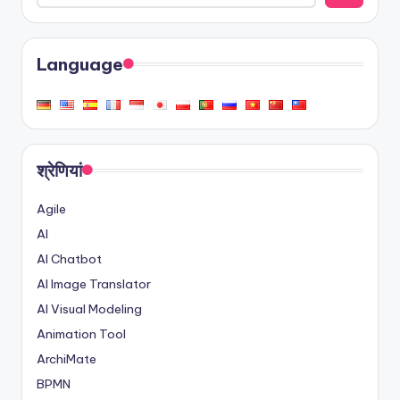
Language
श्रेणियां
Agile
AI
AI Chatbot
AI Image Translator
AI Visual Modeling
Animation Tool
ArchiMate
BPMN