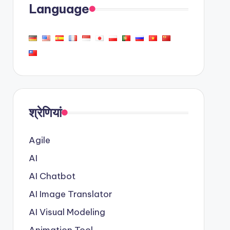
Language
श्रेणियां
Agile
AI
AI Chatbot
AI Image Translator
AI Visual Modeling