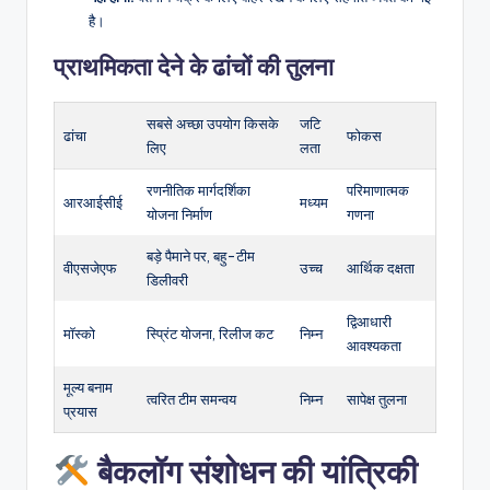
है।
प्राथमिकता देने के ढांचों की तुलना
सबसे अच्छा उपयोग किसके
जटि
ढांचा
फोकस
लिए
लता
रणनीतिक मार्गदर्शिका
परिमाणात्मक
आरआईसीई
मध्यम
योजना निर्माण
गणना
बड़े पैमाने पर, बहु-टीम
वीएसजेएफ
उच्च
आर्थिक दक्षता
डिलीवरी
द्विआधारी
मॉस्को
स्प्रिंट योजना, रिलीज कट
निम्न
आवश्यकता
मूल्य बनाम
त्वरित टीम समन्वय
निम्न
सापेक्ष तुलना
प्रयास
बैकलॉग संशोधन की यांत्रिकी