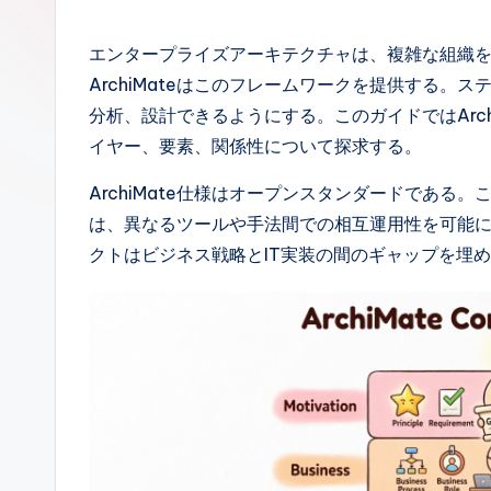
p
a
エンタープライズアーキテクチャは、複雑な組織
ArchiMateはこのフレームワークを提供する
n
分析、設計できるようにする。このガイドではArc
e
イヤー、要素、関係性について探求する。
s
ArchiMate仕様はオープンスタンダードである。こ
は、異なるツールや手法間での相互運用性を可能
e
クトはビジネス戦略とIT実装の間のギャップを埋
-
A
I,
S
o