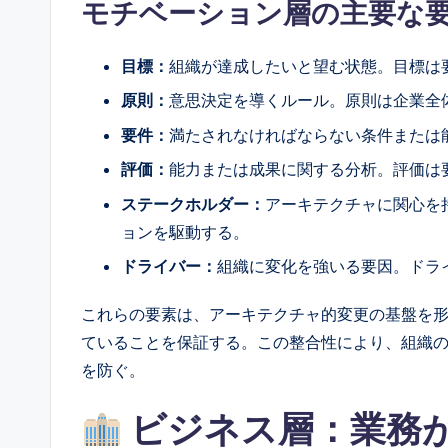
モチベーション層の主要な
l
目標：
組織が達成したいと望む状態。目標は
I
原則：
意思決定を導くルール。原則は企業全
n
要件：
満たされなければならない条件または
si
評価：
能力または成果に関する分析。評価は
g
ステークホルダー：
アーキテクチャに関心を
ョンを駆動する。
h
ドライバー：
組織に変化を強いる要因。ドラ
t
これらの要素は、アーキテクチャ的変更の基盤を
s
ていることを保証する。この整合性により、組織の
を防ぐ。
ビジネス層：業務