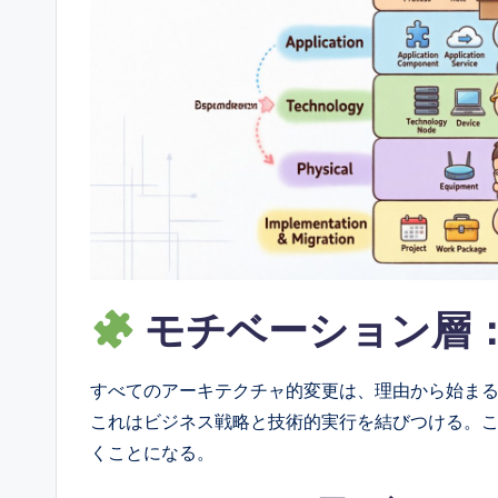
ft
w
a
r
e
&
D
モチベーション層
i
g
すべてのアーキテクチャ的変更は、理由から始ま
これはビジネス戦略と技術的実行を結びつける。
it
くことになる。
a