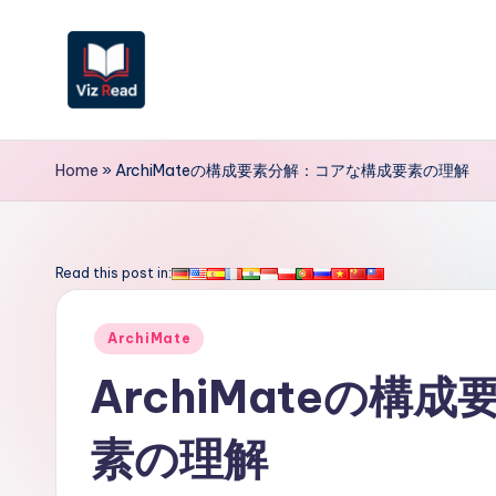
Skip
to
content
V
iz
Home
»
ArchiMateの構成要素分解：コアな構成要素の理解
R
e
Read this post in:
a
Posted
ArchiMate
d
in
ArchiMateの
J
素の理解
a