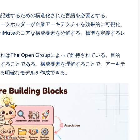
を記述するための構造化された言語を必要とする。
。ステークホルダーが企業アーキテクチャを効果的に可視化、
hiMateのコアな構成要素を分解する。標準を定義するレ
れはThe Open Groupによって維持されている。目的
にすることである。構成要素を理解することで、アーキテ
める明確なモデルを作成できる。