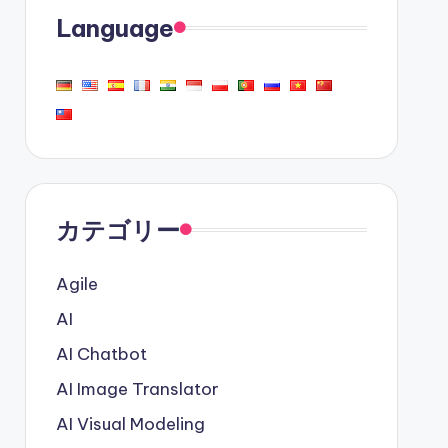
Language
カテゴリー
Agile
AI
AI Chatbot
AI Image Translator
AI Visual Modeling