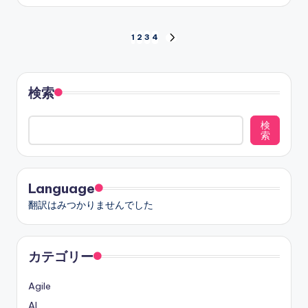
投
1
2
3
4
NEXT
PAGE
稿
の
検索
ペ
検
索
ー
ジ
Language
送
翻訳はみつかりませんでした
り
カテゴリー
Agile
AI