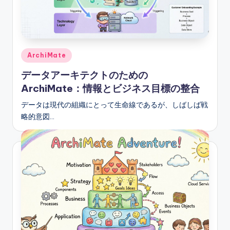
e
s
e
Posted
ArchiMate
-
in
データアーキテクトのための
A
ArchiMate：情報とビジネス目標の整合
I,
データは現代の組織にとって生命線であるが、しばしば戦
S
略的意図…
o
f
t
w
a
r