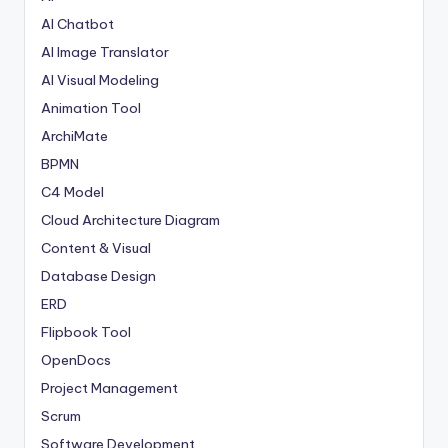
AI Chatbot
AI Image Translator
AI Visual Modeling
Animation Tool
ArchiMate
BPMN
C4 Model
Cloud Architecture Diagram
Content & Visual
Database Design
ERD
Flipbook Tool
OpenDocs
Project Management
Scrum
Software Development