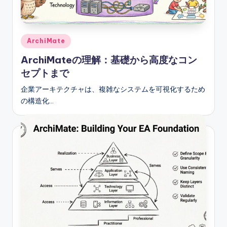
e
&
D
Posted
ArchiMate
in
i
ArchiMateの理解：基礎から高度なコン
g
セプトまで
it
企業アーキテクチャは、複雑なシステムを可視化するため
の構造化…
a
l
I
n
si
g
h
t