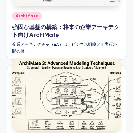
s
Posted
ArchiMate
in
強固な基盤の構築：将来の企業アーキテク
ト向けArchiMate
企業アーキテクチャ（EA）は、ビジネス戦略とIT実行の
間の橋…