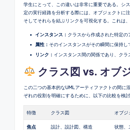
学生にとって、この違いは非常に重要である。シ
l
定の実行経路を分析する際には、オブジェクトに
I
そしてそれらを結ぶリンクを可視化する。これは
n
インスタンス：
クラスから作成された特定の
si
属性：
そのインスタンスがその瞬間に保持し
リンク：
インスタンス間の関係であり、クラ
g
クラス図 vs. オ
h
t
この二つの基本的なUMLアーティファクトの間に
s
ぞれの役割を明確にするために、以下の比較を検
特徴
クラス図
オブジ
焦点
設計、設計図、構造
状態、