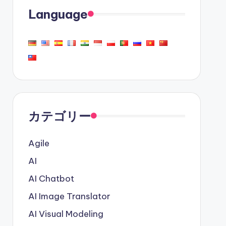
Language
カテゴリー
Agile
AI
AI Chatbot
AI Image Translator
AI Visual Modeling