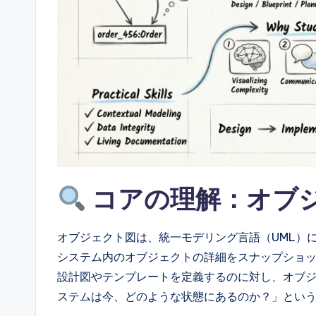
ft
w
a
r
e
&
D
コアの理解：オブ
i
オブジェクト図は、統一モデリング言語（UML）
g
システム内のオブジェクトの詳細をスナップショ
it
設計図やテンプレートを定義するのに対し、オブ
ステムは今、どのような状態にあるのか？」とい
a