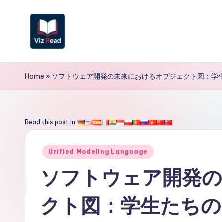
Skip
to
content
V
iz
Home
»
ソフトウェア開発の未来におけるオブジェクト図：学
R
e
Read this post in:
a
Posted
Unified Modeling Language
d
in
ソフトウェア開発
J
クト図：学生たちの
a