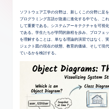
p
a
ソフトウェア工学の分野は、新しくこの分野に足
プログラミング言語が急速に進化する中でも、こ
n
して重要である。システムアーキテクチャを可視
e
である。学生たちが学問的旅程を歩み、プロフェ
を理解することは、単なる理論的演習ではなく、
s
ジェクト図の現在の状態、教育的価値、そして現
e
ているかを検討する。
-
A
I,
S
o