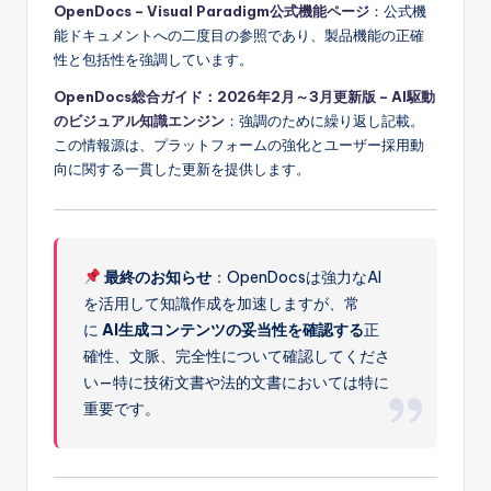
OpenDocs – Visual Paradigm公式機能ページ
：公式機
能ドキュメントへの二度目の参照であり、製品機能の正確
性と包括性を強調しています。
OpenDocs総合ガイド：2026年2月～3月更新版 – AI駆動
のビジュアル知識エンジン
：強調のために繰り返し記載。
この情報源は、プラットフォームの強化とユーザー採用動
向に関する一貫した更新を提供します。
最終のお知らせ
：OpenDocsは強力なAI
を活用して知識作成を加速しますが、常
に
AI生成コンテンツの妥当性を確認する
正
確性、文脈、完全性について確認してくださ
い—特に技術文書や法的文書においては特に
重要です。