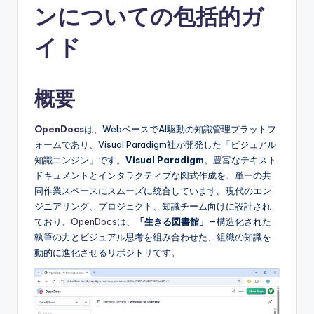
ンについての包括的ガ
e
s
イド
e
-
概要
A
OpenDocs
は、WebベースでAI駆動の知識管理プラットフ
I,
ォームであり、Visual Paradigm社が開発した「ビジュアル
S
知識エンジン」です。
Visual Paradigm
。豊富なテキスト
ドキュメントとインタラクティブな図式作成を、単一の共
o
同作業スペースにスムーズに統合しています。現代のエン
f
ジニアリング、プロジェクト、知識チーム向けに設計され
ており、
OpenDocs
は、
「生きる図書館」
—構造化された
t
執筆の力とビジュアル思考を組み合わせた、組織の知識を
w
動的に進化させるリポジトリです。
a
r