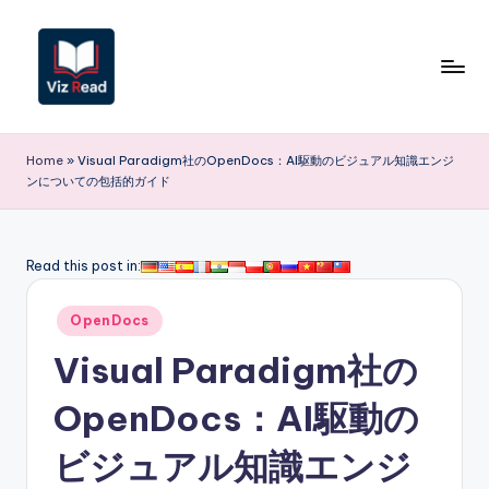
Skip
to
content
V
iz
Home
»
Visual Paradigm社のOpenDocs：AI駆動のビジュアル知識エンジ
ンについての包括的ガイド
R
e
a
Read this post in:
d
Posted
OpenDocs
J
in
Visual Paradigm社の
a
p
OpenDocs：AI駆動の
a
ビジュアル知識エンジ
n