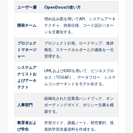
ユーザー層
OpenDocsの使い方
埋め込み図を用いてAPI、システムアーキ
開発チーム
テクチャ、技術仕様、コード設計パター
ンを文書化する。
プロジェク
プロジェクト計画、ロードマップ、進捗
トマネージ
報告、ステークホルダーとの連絡を一元
ャー
管理する。
システムア
UMLおよびERDを用いて、ビジネスプロ
ナリストお
セス（TOGAF）、データフロー、システ
よびアーキ
ムコンポーネントをモデル化する。
テクト
組織化された従業員ハンドブック、オン
人事部門
ボーディングガイド、ポリシー文書を構
築する。
教育者およ
学習ガイド、講義ノート、研究要約、視
び学生
覚的学習支援資料を作成する。