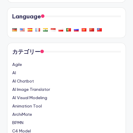
Language
カテゴリー
Agile
AI
AI Chatbot
AI Image Translator
AI Visual Modeling
Animation Tool
ArchiMate
BPMN
C4 Model