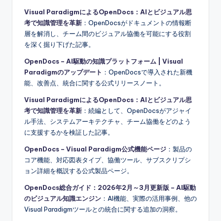
Visual ParadigmによるOpenDocs：AIとビジュアル思
考で知識管理を革新
：OpenDocsがドキュメントの情報断
層を解消し、チーム間のビジュアル協働を可能にする役割
を深く掘り下げた記事。
OpenDocs – AI駆動の知識プラットフォーム | Visual
Paradigmのアップデート
：OpenDocsで導入された新機
能、改善点、統合に関する公式リリースノート。
Visual ParadigmによるOpenDocs：AIとビジュアル思
考で知識管理を革新
：続編として、OpenDocsがアジャイ
ル手法、システムアーキテクチャ、チーム協働をどのよう
に支援するかを検証した記事。
OpenDocs – Visual Paradigm公式機能ページ
：製品の
コア機能、対応図表タイプ、協働ツール、サブスクリプシ
ョン詳細を概説する公式製品ページ。
OpenDocs総合ガイド：2026年2月～3月更新版 – AI駆動
のビジュアル知識エンジン
：AI機能、実際の活用事例、他の
Visual Paradigmツールとの統合に関する追加の洞察。