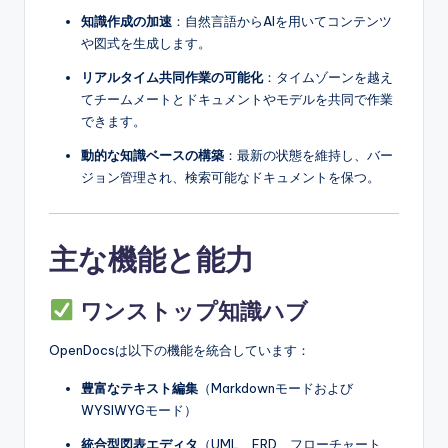
知識作成の加速
：自然言語からAIを用いてコンテンツ
や図式を生成します。
リアルタイム共同作業の可能化
：タイムゾーンを越え
てチームメートとドキュメントやモデルを共同で作業
できます。
動的な知識ベースの構築
：最新の状態を維持し、バー
ジョン管理され、検索可能なドキュメントを保つ。
主な機能と能力
ワンストップ知識ハブ
OpenDocsは以下の機能を統合しています：
豊富なテキスト編集
（Markdownモードおよび
WYSIWYGモード）
統合型図表エディタ
（UML、ERD、フローチャート、