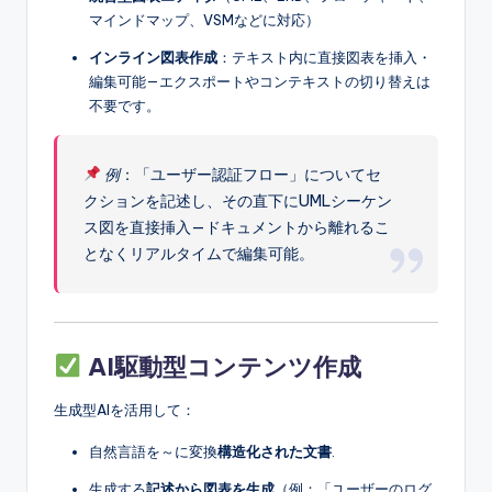
マインドマップ、VSMなどに対応）
インライン図表作成
：テキスト内に直接図表を挿入・
編集可能—エクスポートやコンテキストの切り替えは
不要です。
例
：「ユーザー認証フロー」についてセ
クションを記述し、その直下にUMLシーケン
ス図を直接挿入—ドキュメントから離れるこ
となくリアルタイムで編集可能。
AI駆動型コンテンツ作成
生成型AIを活用して：
自然言語を～に変換
構造化された文書
.
生成する
記述から図表を生成
（例：「ユーザーのログ