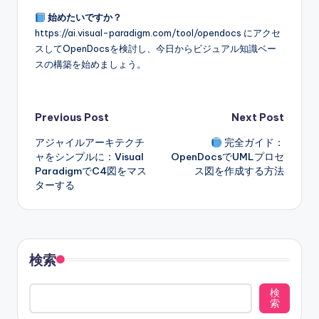
始めたいですか？
https://ai.visual-paradigm.com/tool/opendocs にアクセ
スしてOpenDocsを検討し、今日からビジュアル知識ベー
スの構築を始めましょう。
Post
Previous Post
Next Post
アジャイルアーキテクチ
完全ガイド：
navigation
ャをシンプルに：Visual
OpenDocsでUMLプロセ
ParadigmでC4図をマス
ス図を作成する方法
ターする
検索
検
索