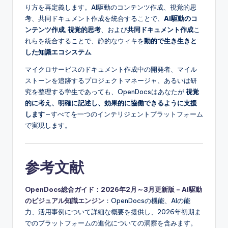
り方を再定義します。AI駆動のコンテンツ作成、視覚的思
考、共同ドキュメント作成を統合することで、
AI駆動のコ
ンテンツ作成
,
視覚的思考
、および
共同ドキュメント作成
こ
れらを統合することで、静的なウィキを
動的で生き生きと
した知識エコシステム
.
マイクロサービスのドキュメント作成中の開発者、マイル
ストーンを追跡するプロジェクトマネージャ、あるいは研
究を整理する学生であっても、OpenDocsはあなたが
視覚
的に考え、明確に記述し、効果的に協働できるように支援
します
—すべてを一つのインテリジェントプラットフォーム
で実現します。
参考文献
OpenDocs総合ガイド：2026年2月～3月更新版 – AI駆動
のビジュアル知識エンジン
：OpenDocsの機能、AIの能
力、活用事例について詳細な概要を提供し、2026年初期ま
でのプラットフォームの進化についての洞察を含みます。