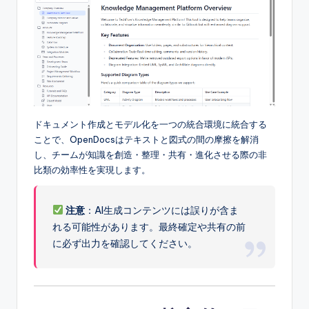
e
&
D
i
g
it
ドキュメント作成とモデル化を一つの統合環境に統合する
a
ことで、OpenDocsはテキストと図式の間の摩擦を解消
し、チームが知識を創造・整理・共有・進化させる際の非
l
比類の効率性を実現します。
I
n
注意
：AI生成コンテンツには誤りが含ま
れる可能性があります。最終確定や共有の前
si
に必ず出力を確認してください。
g
h
t