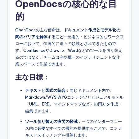
OpenDocsの核心的な目
s
的
OpenDocsの主な使命は、
ドキュメント作成とモデル化の
間のバリアを解体すること
—技術的・ビジネス的なワークフ
ローにおいて、伝統的に別々の領域とされてきたもので
す。ConfluenceやDraw.io、Wordなどのツールを切り替え
るのではなく、チームは今や単一のインテリジェントな作
業スペースで作業できます。
主な目標：
テキストと図式の統合
：同じドキュメント内で、
Markdown/WYSIWYGコンテンツとビジュアルモデル
（UML、ERD、マインドマップなど）の両方を作成・
編集できます。
ツール切り替えの疲労の軽減
：一つのインターフェー
ス内に必要なすべての機能を提供することで、コンテ
キストスイッチングを排除します。