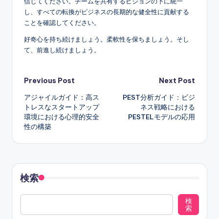
信じてください。チームを共有するビジョンの下に統一
し、すべての転換がビジネスの長期的な健全性に貢献する
ことを確認してください。
好奇心を持ち続けましょう。柔軟性を保ちましょう。そし
て、前進し続けましょう。
Post
Previous Post
Next Post
アジャイルガイド：高ス
PEST分析ガイド：ビジ
navigation
トレスなスタートアップ
ネス戦略における
環境における心理的安全
PESTELモデルの応用
性の構築
検索
検
索