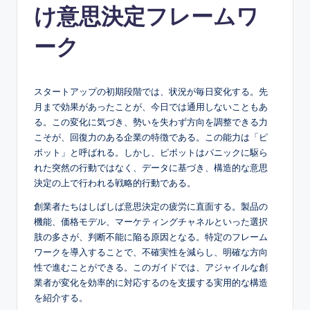
け意思決定フレームワ
e
s
ーク
e
-
スタートアップの初期段階では、状況が毎日変化する。先
A
月まで効果があったことが、今日では通用しないこともあ
る。この変化に気づき、勢いを失わず方向を調整できる力
I,
こそが、回復力のある企業の特徴である。この能力は「ピ
S
ボット」と呼ばれる。しかし、ピボットはパニックに駆ら
れた突然の行動ではなく、データに基づき、構造的な意思
o
決定の上で行われる戦略的行動である。
f
創業者たちはしばしば意思決定の疲労に直面する。製品の
t
機能、価格モデル、マーケティングチャネルといった選択
肢の多さが、判断不能に陥る原因となる。特定のフレーム
w
ワークを導入することで、不確実性を減らし、明確な方向
a
性で進むことができる。このガイドでは、アジャイルな創
業者が変化を効率的に対応するのを支援する実用的な構造
r
を紹介する。