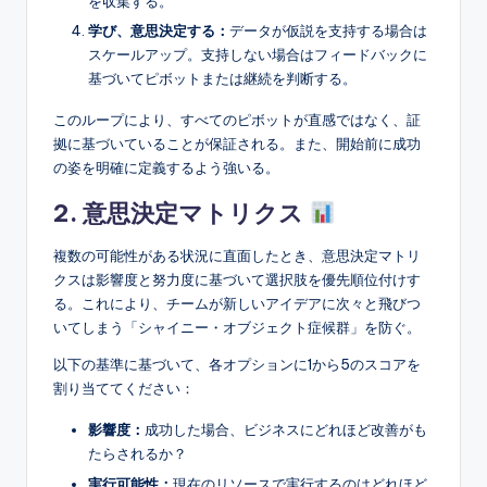
を収集する。
学び、意思決定する：
データが仮説を支持する場合は
スケールアップ。支持しない場合はフィードバックに
基づいてピボットまたは継続を判断する。
このループにより、すべてのピボットが直感ではなく、証
拠に基づいていることが保証される。また、開始前に成功
の姿を明確に定義するよう強いる。
2. 意思決定マトリクス
複数の可能性がある状況に直面したとき、意思決定マトリ
クスは影響度と努力度に基づいて選択肢を優先順位付けす
る。これにより、チームが新しいアイデアに次々と飛びつ
いてしまう「シャイニー・オブジェクト症候群」を防ぐ。
以下の基準に基づいて、各オプションに1から5のスコアを
割り当ててください：
影響度：
成功した場合、ビジネスにどれほど改善がも
たらされるか？
実行可能性：
現在のリソースで実行するのはどれほど