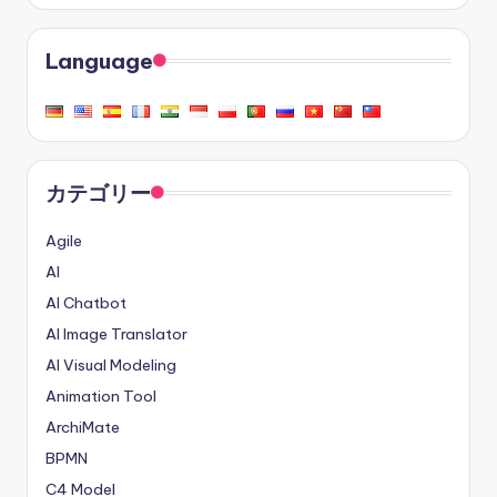
Language
カテゴリー
Agile
AI
AI Chatbot
AI Image Translator
AI Visual Modeling
Animation Tool
ArchiMate
BPMN
C4 Model