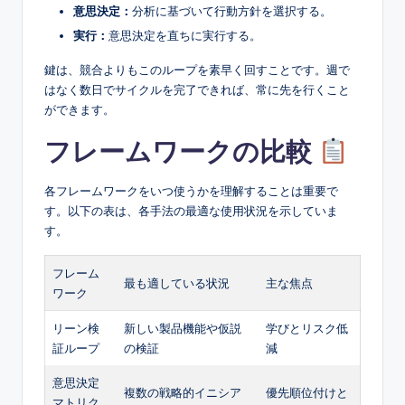
意思決定：
分析に基づいて行動方針を選択する。
実行：
意思決定を直ちに実行する。
鍵は、競合よりもこのループを素早く回すことです。週で
はなく数日でサイクルを完了できれば、常に先を行くこと
ができます。
フレームワークの比較
各フレームワークをいつ使うかを理解することは重要で
す。以下の表は、各手法の最適な使用状況を示していま
す。
フレーム
最も適している状況
主な焦点
ワーク
リーン検
新しい製品機能や仮説
学びとリスク低
証ループ
の検証
減
意思決定
複数の戦略的イニシア
優先順位付けと
マトリク