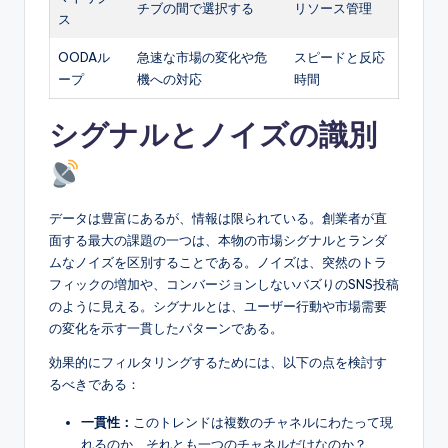
チブの間で選択する
リソース管理
ス
OODAル
急速な市場の変化や危
スピードと反応
ープ
機への対応
時間
シグナルとノイズの識別
データは豊富にあるが、情報は限られている。創業者が直
面する最大の課題の一つは、本物の市場シグナルとランダ
ムなノイズを区別することである。ノイズは、突然のトラ
フィックの増加や、コンバージョンしないバズりのSNS投稿
のように見える。シグナルとは、ユーザー行動や市場需要
の変化を示す一貫したパターンである。
効果的にフィルタリングするためには、以下の点を検討す
るべきである：
一貫性：
このトレンドは複数のチャネルにわたって現
れるのか、それとも一つのチャネルだけなのか？