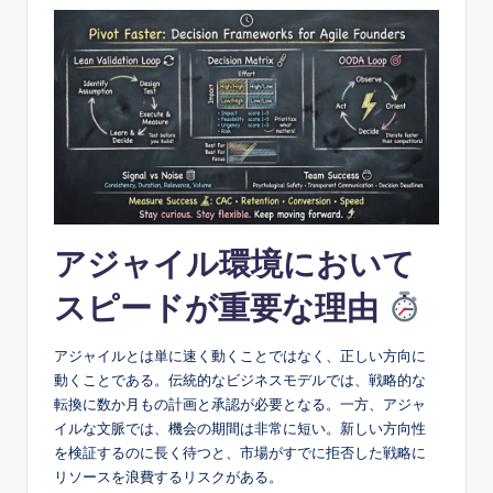
e
&
D
i
g
it
a
アジャイル環境において
l
I
スピードが重要な理由
n
アジャイルとは単に速く動くことではなく、正しい方向に
si
動くことである。伝統的なビジネスモデルでは、戦略的な
g
転換に数か月もの計画と承認が必要となる。一方、アジャ
イルな文脈では、機会の期間は非常に短い。新しい方向性
h
を検証するのに長く待つと、市場がすでに拒否した戦略に
t
リソースを浪費するリスクがある。