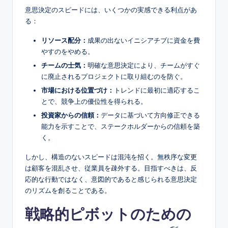
s
意思決定のスピードには、いくつかの実感できる利点があ
る：
リソース配分：
成果の出ないイニシアチブに資金を費
やすのをやめる。
チームの士気：
明確な意思決定により、チームがすぐ
に廃止されるプロジェクトに取り組むのを防ぐ。
市場における位置づけ：
トレンドに最初に適応するこ
とで、競争上の優位性を得られる。
投資家からの信頼：
データに基づいて方向修正できる
能力を示すことで、ステークホルダーからの信頼を築
く。
しかし、構造のないスピードは混沌を招く。無秩序な変更
は顧客を混乱させ、従業員を疎外する。目指すべきは、反
応的な行動ではなく、意図的であると感じられる意思決定
のリズムを創ることである。
戦略的ピボットのための