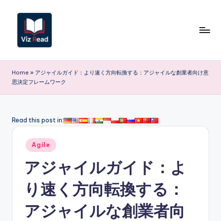
Skip
to
content
V
iz
Home
»
アジャイルガイド：より速く方向転換する：アジャイルな創業者向け意
思決定フレームワーク
R
e
a
Read this post in:
d
Posted
Agile
J
in
アジャイルガイド：よ
a
p
り速く方向転換する：
a
アジャイルな創業者向
n