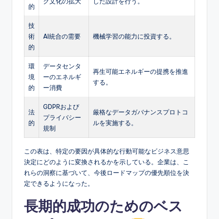
ク文化の拡大
した設計を行う。
的
技
術
AI統合の需要
機械学習の能力に投資する。
的
環
データセンタ
再生可能エネルギーの提携を推進
境
ーのエネルギ
する。
的
ー消費
GDPRおよび
法
厳格なデータガバナンスプロトコ
プライバシー
的
ルを実施する。
規制
この表は、特定の要因が具体的な行動可能なビジネス意思
決定にどのように変換されるかを示している。企業は、こ
れらの洞察に基づいて、今後ロードマップの優先順位を決
定できるようになった。
長期的成功のためのベス