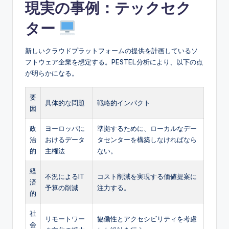
現実の事例：テックセク
ター
新しいクラウドプラットフォームの提供を計画しているソ
フトウェア企業を想定する。PESTEL分析により、以下の点
が明らかになる。
要
具体的な問題
戦略的インパクト
因
政
ヨーロッパに
準拠するために、ローカルなデー
治
おけるデータ
タセンターを構築しなければなら
的
主権法
ない。
経
不況によるIT
コスト削減を実現する価値提案に
済
予算の削減
注力する。
的
社
リモートワー
協働性とアクセシビリティを考慮
会