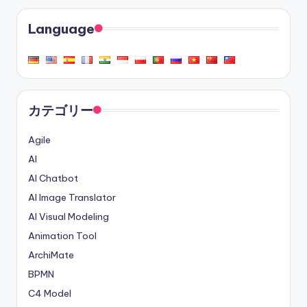
Language
カテゴリー
Agile
AI
AI Chatbot
AI Image Translator
AI Visual Modeling
Animation Tool
ArchiMate
BPMN
C4 Model