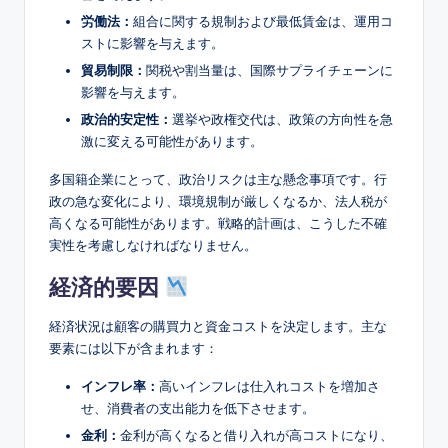
労働法：
組合に関する規制および最低賃金は、運用コ
ストに影響を与えます。
貿易制限：
関税や割当量は、国際サプライチェーンに
影響を与えます。
政治的安定性：
選挙や政権交代は、政策の方向性を急
激に変える可能性があります。
多国籍企業にとって、政治リスクは主な懸念事項です。行
政の急な変化により、環境規制が厳しくなるか、法人税が
高くなる可能性があります。戦略的計画は、こうした不確
実性を考慮しなければなりません。
経済的要因
経済状況は顧客の購買力と資金コストを決定します。主な
要素には以下が含まれます：
インフレ率：
高いインフレは仕入れコストを増加さ
せ、消費者の支出能力を低下させます。
金利：
金利が高くなると借り入れが高コストになり、