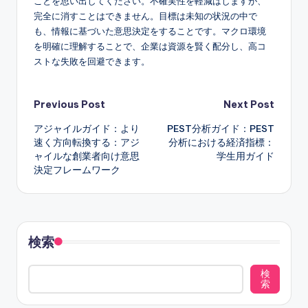
ことを思い出してください。不確実性を軽減はしますが、
完全に消すことはできません。目標は未知の状況の中で
も、情報に基づいた意思決定をすることです。マクロ環境
を明確に理解することで、企業は資源を賢く配分し、高コ
ストな失敗を回避できます。
Post
Previous Post
Next Post
アジャイルガイド：より
PEST分析ガイド：PEST
navigation
速く方向転換する：アジ
分析における経済指標：
ャイルな創業者向け意思
学生用ガイド
決定フレームワーク
検索
検
索