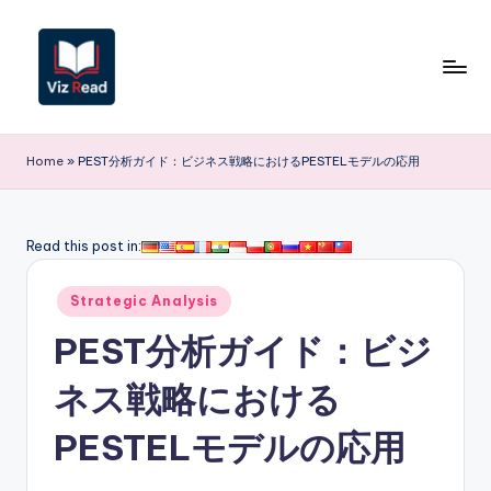
Skip
to
content
V
iz
Home
»
PEST分析ガイド：ビジネス戦略におけるPESTELモデルの応用
R
e
Read this post in:
a
Posted
d
Strategic Analysis
in
J
PEST分析ガイド：ビジ
a
ネス戦略における
p
PESTELモデルの応用
a
n