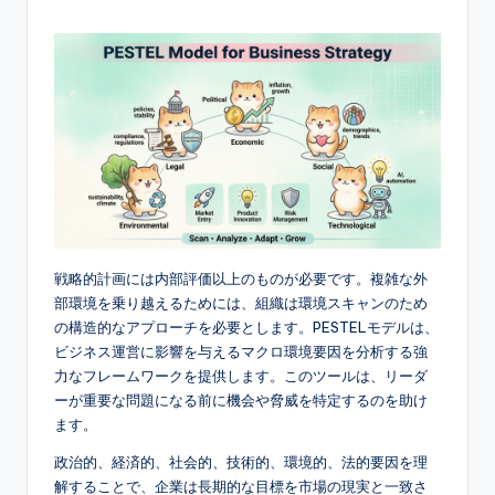
e
s
e
-
A
I,
S
戦略的計画には内部評価以上のものが必要です。複雑な外
o
部環境を乗り越えるためには、組織は環境スキャンのため
f
の構造的なアプローチを必要とします。PESTELモデルは、
ビジネス運営に影響を与えるマクロ環境要因を分析する強
t
力なフレームワークを提供します。このツールは、リーダ
w
ーが重要な問題になる前に機会や脅威を特定するのを助け
ます。
a
r
政治的、経済的、社会的、技術的、環境的、法的要因を理
解することで、企業は長期的な目標を市場の現実と一致さ