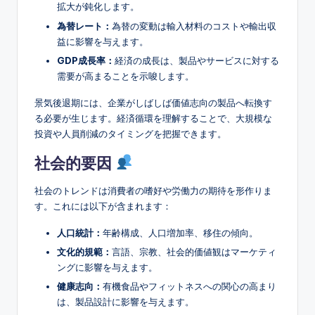
拡大が鈍化します。
為替レート：
為替の変動は輸入材料のコストや輸出収
益に影響を与えます。
GDP成長率：
経済の成長は、製品やサービスに対する
需要が高まることを示唆します。
景気後退期には、企業がしばしば価値志向の製品へ転換す
る必要が生じます。経済循環を理解することで、大規模な
投資や人員削減のタイミングを把握できます。
社会的要因
社会のトレンドは消費者の嗜好や労働力の期待を形作りま
す。これには以下が含まれます：
人口統計：
年齢構成、人口増加率、移住の傾向。
文化的規範：
言語、宗教、社会的価値観はマーケティ
ングに影響を与えます。
健康志向：
有機食品やフィットネスへの関心の高まり
は、製品設計に影響を与えます。