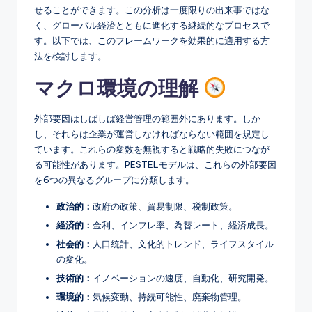
e
せることができます。この分析は一度限りの出来事ではな
&
く、グローバル経済とともに進化する継続的なプロセスで
す。以下では、このフレームワークを効果的に適用する方
D
法を検討します。
i
マクロ環境の理解
g
it
外部要因はしばしば経営管理の範囲外にあります。しか
し、それらは企業が運営しなければならない範囲を規定し
a
ています。これらの変数を無視すると戦略的失敗につなが
l
る可能性があります。PESTELモデルは、これらの外部要因
を6つの異なるグループに分類します。
I
政治的：
政府の政策、貿易制限、税制政策。
n
経済的：
金利、インフレ率、為替レート、経済成長。
si
社会的：
人口統計、文化的トレンド、ライフスタイル
g
の変化。
h
技術的：
イノベーションの速度、自動化、研究開発。
環境的：
気候変動、持続可能性、廃棄物管理。
t