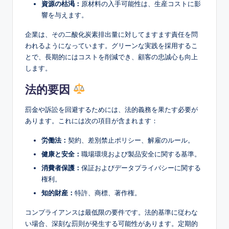
資源の枯渇：
原材料の入手可能性は、生産コストに影
響を与えます。
企業は、その二酸化炭素排出量に対してますます責任を問
われるようになっています。グリーンな実践を採用するこ
とで、長期的にはコストを削減でき、顧客の忠誠心も向上
します。
法的要因
罰金や訴訟を回避するためには、法的義務を果たす必要が
あります。これには次の項目が含まれます：
労働法：
契約、差別禁止ポリシー、解雇のルール。
健康と安全：
職場環境および製品安全に関する基準。
消費者保護：
保証およびデータプライバシーに関する
権利。
知的財産：
特許、商標、著作権。
コンプライアンスは最低限の要件です。法的基準に従わな
い場合、深刻な罰則が発生する可能性があります。定期的