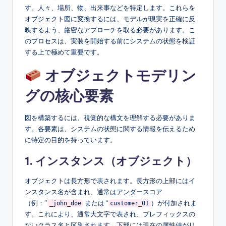
す。人々、場所、物、出来事などを特定します。これらを
s
オブジェクト図に変換するには、モデルが現実を正確に反
映するよう、厳密なアプローチを取る必要があります。こ
のプロセスは、実装を開始する前にシステムの状態を検証
する上で極めて重要です。
オブジェクトモデリン
グの核心要素
図を構築するには、視覚的な構文を理解する必要がありま
す。各要素は、システムの状態に関する情報を伝えるため
に特定の目的を持っています。
1. インスタンス（オブジェクト）
オブジェクトは長方形で表されます。長方形の上部にはイ
ンスタンス名が含まれ、通常はアンダースコア
（例：”
または “
）が付加されま
_john_doe
customer_01
す。これにより、通常大文字で表され、プレフィックスの
ないクラス名と区別されます。下部には現在の属性値がリ