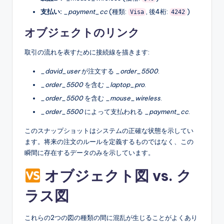
支払い:
_payment_cc
(種類:
, 後4桁:
)
Visa
4242
オブジェクトのリンク
取引の流れを表すために接続線を描きます:
_david_user
が注文する
_order_5500
.
_order_5500
を含む
_laptop_pro
.
_order_5500
を含む
_mouse_wireless
.
_order_5500
によって支払われる
_payment_cc
.
このスナップショットはシステムの正確な状態を示してい
ます。将来の注文のルールを定義するものではなく、この
瞬間に存在するデータのみを示しています。
オブジェクト図 vs. ク
ラス図
これらの2つの図の種類の間に混乱が生じることがよくあり