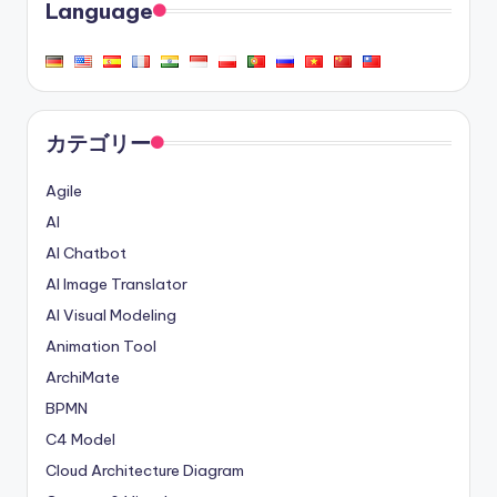
Language
カテゴリー
Agile
AI
AI Chatbot
AI Image Translator
AI Visual Modeling
Animation Tool
ArchiMate
BPMN
C4 Model
Cloud Architecture Diagram