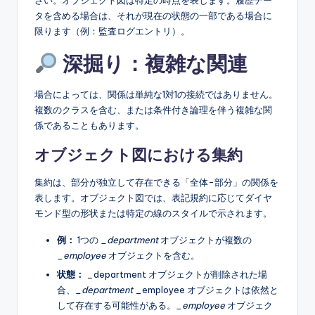
タを含める場合は、それが現在の状態の一部である場合に
限ります（例：監査ログエントリ）。
深掘り：複雑な関連
場合によっては、関係は単純な1対1の接続ではありません。
複数のクラスを含む、または条件付き論理を伴う複雑な関
係であることもあります。
オブジェクト図における集約
集約は、部分が独立して存在できる「全体-部分」の関係を
表します。オブジェクト図では、表記規約に応じてダイヤ
モンド型の形状または特定の線のスタイルで示されます。
例：
1つの
_department
オブジェクトが複数の
_employee
オブジェクトを含む。
状態：
_department オブジェクトが削除された場
合、
_department
_employee オブジェクトは依然と
して存在する可能性がある。
_employee
オブジェク