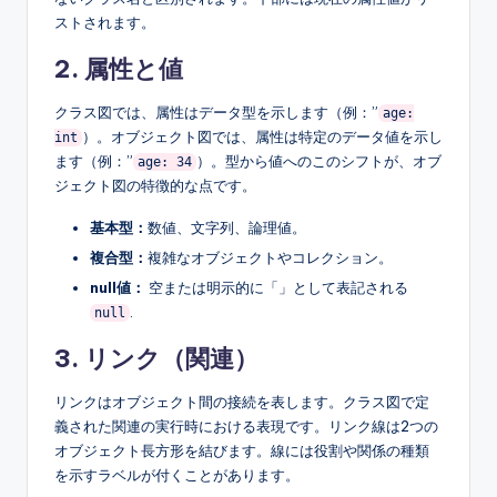
ストされます。
2. 属性と値
クラス図では、属性はデータ型を示します（例：”
age:
）。オブジェクト図では、属性は特定のデータ値を示し
int
ます（例：”
）。型から値へのこのシフトが、オブ
age: 34
ジェクト図の特徴的な点です。
基本型：
数値、文字列、論理値。
複合型：
複雑なオブジェクトやコレクション。
null値：
空または明示的に「」として表記される
.
null
3. リンク（関連）
リンクはオブジェクト間の接続を表します。クラス図で定
義された関連の実行時における表現です。リンク線は2つの
オブジェクト長方形を結びます。線には役割や関係の種類
を示すラベルが付くことがあります。