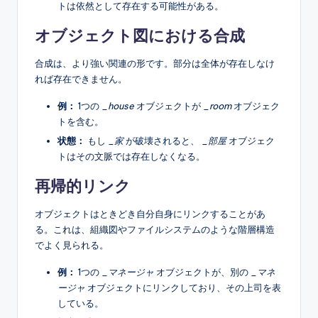
トは依然として存在する可能性がある。
オブジェクト図における合成
合成は、より強い関連の形です。部分は全体が存在しなけ
れば存在できません。
例：
1つの
_house
オブジェクトが
_room
オブジェク
トを含む。
状態：
もし
_家
が破壊されると、
_部屋
オブジェク
トはその文脈では存在しなくなる。
再帰的リンク
オブジェクトはときどき自分自身にリンクすることがあ
る。これは、組織図やファイルシステムのような階層構造
でよく見られる。
例：
1つの
_マネージャ
オブジェクトが、別の
_マネ
ージャ
オブジェクトにリンクしており、その上司を表
している。