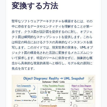
変換する方法
e
s
e
堅牢なソフトウェアアーキテクチャを構築するには、その
中に存在するデータやエンティティを理解することが第一
-
歩です。クラス図が設計図を提供するのに対し、オブジェ
A
クト図は瞬間的なスナップショットを提供します。これら
は特定の時点におけるクラスの具体的なインスタンスを描
I,
写します。このガイドでは、現実世界の実体を、UMLオブ
S
ジェクト図の構造化された言語に変換するメカニズムにつ
いて探求します。特定のツールに依存せずに、抽象的な概
o
念から具体的な視覚的表現へと移行し、モデル化の原則に
f
焦点を当てます。
t
w
a
r