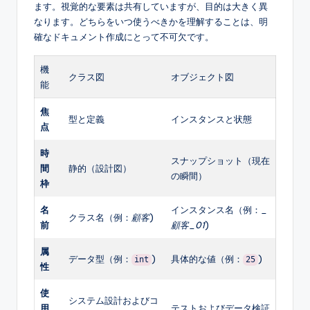
ます。視覚的な要素は共有していますが、目的は大きく異
なります。どちらをいつ使うべきかを理解することは、明
確なドキュメント作成にとって不可欠です。
機
クラス図
オブジェクト図
能
焦
型と定義
インスタンスと状態
点
時
スナップショット（現在
間
静的（設計図）
の瞬間）
枠
名
インスタンス名（例：
_
クラス名（例：
顧客
)
前
顧客_01
)
属
データ型（例：
)
具体的な値（例：
)
int
25
性
使
システム設計およびコ
用
テストおよびデータ検証