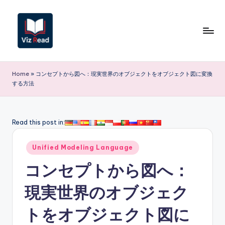
Skip
to
content
V
iz
Home
»
コンセプトから図へ：現実世界のオブジェクトをオブジェクト図に変換
する方法
R
e
a
Read this post in:
d
Posted
Unified Modeling Language
J
in
コンセプトから図へ：
a
p
現実世界のオブジェク
a
トをオブジェクト図に
n