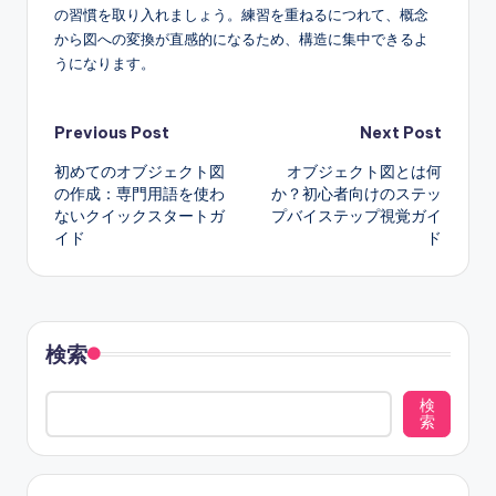
の習慣を取り入れましょう。練習を重ねるにつれて、概念
から図への変換が直感的になるため、構造に集中できるよ
うになります。
Post
Previous Post
Next Post
初めてのオブジェクト図
オブジェクト図とは何
navigation
の作成：専門用語を使わ
か？初心者向けのステッ
ないクイックスタートガ
プバイステップ視覚ガイ
イド
ド
検索
検
索