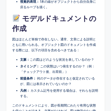
視覚的表現：
1本の線がオブジェクトから自分自身に
戻るループを描く。
モデルドキュメントの
作成
図はほとんど単独で存在しない。通常、文章による説明と
ともに用いられる。オブジェクト図のドキュメントを作成
する際には、以下の項目を含めるべきである：
文脈：
この図はどのような状況を表しているのか？
タイミング：
この状態はいつ発生するのか？（例：
「チェックアウト後、出荷前」）
前提条件：
何のデータが存在すると仮定されている
が、図には表示されていないのか？
凡例：
カスタム記号を使用する場合は、それらを説明
する。
このドキュメントにより、図が長期間にわたり有用な状態
を保つことができる。文脈がなければ、図は物語のない静