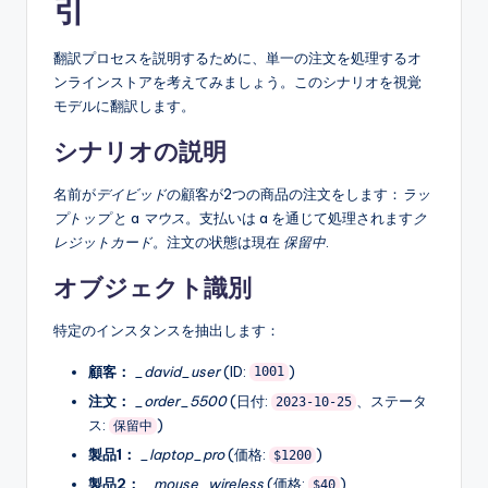
引
翻訳プロセスを説明するために、単一の注文を処理するオ
ンラインストアを考えてみましょう。このシナリオを視覚
モデルに翻訳します。
シナリオの説明
名前が
デイビッド
の顧客が2つの商品の注文をします：
ラッ
プトップ
と a
マウス
。支払いは a を通じて処理されます
ク
レジットカード
。注文の状態は現在
保留中
.
オブジェクト識別
特定のインスタンスを抽出します：
顧客：
_david_user
(ID:
)
1001
注文：
_order_5500
(日付:
、ステータ
2023-10-25
ス:
)
保留中
製品1：
_laptop_pro
(価格:
)
$1200
製品2：
_mouse_wireless
(価格:
)
$40