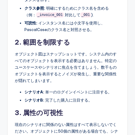
クラス参照:
明確にするためにクラス名を含める
（例：
対比して
).
_invoice_001
_001
可読性:
インスタンス名には小文字を使用し、
PascalCaseのクラス名と対照させる。
2. 範囲を制限する
オブジェクト図はスナップショットです。システム内のす
べてのオブジェクトを表示する必要はありません。特定の
ユースケースやシナリオに焦点を当てましょう。数千もの
オブジェクトを表示するとノイズが発生し、重要な関係性
が隠れてしまいます。
シナリオA:
単一のログインイベントに注目する。
シナリオB:
完了した購入に注目する。
3. 属性の可視性
現在のシナリオに関係のない属性はすべて表示しないでく
ださい。オブジェクトに50個の属性がある場合でも、シナ