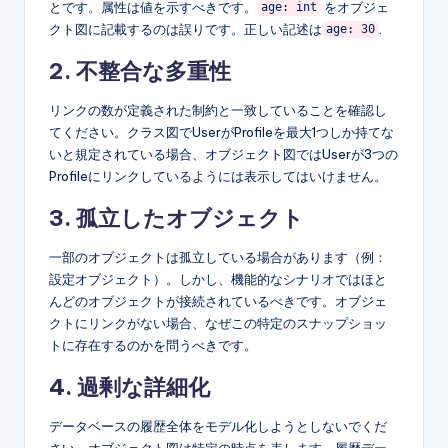
とです。属性は値を示すべきです。
をオブジェ
age: int
クト図に記載するのは誤りです。正しい記述は
.
age: 30
2. 不整合な多重性
リンクの数が定義された制約と一致していることを確認し
てください。クラス図でUserがProfileを最大1つしか持てな
いと規定されている場合、オブジェクト図ではUserが3つの
Profileにリンクしているようには表示してはいけません。
3. 孤立したオブジェクト
一部のオブジェクトは孤立している場合があります（例：
設定オブジェクト）。しかし、機能的なシナリオではほと
んどのオブジェクトが接続されているべきです。オブジェ
クトにリンクがない場合、なぜこの特定のスナップショッ
トに存在するのかを問うべきです。
4. 過剰な詳細化
データベースの履歴全体をモデル化しようとしないでくだ
さい。オブジェクト図は特定の時点を表します。履歴デー