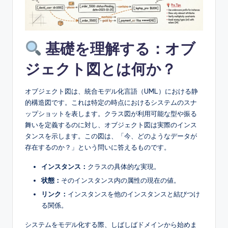
e
&
D
基礎を理解する：オブ
i
ジェクト図とは何か？
g
it
オブジェクト図は、統合モデル化言語（UML）における静
a
的構造図です。これは特定の時点におけるシステムのスナ
ップショットを表します。クラス図が利用可能な型や振る
l
舞いを定義するのに対し、オブジェクト図は実際のインス
I
タンスを示します。この図は、「今、どのようなデータが
存在するのか？」という問いに答えるものです。
n
インスタンス：
クラスの具体的な実現。
si
状態：
そのインスタンス内の属性の現在の値。
g
リンク：
インスタンスを他のインスタンスと結びつけ
h
る関係。
t
システムをモデル化する際、しばしばドメインから始めま