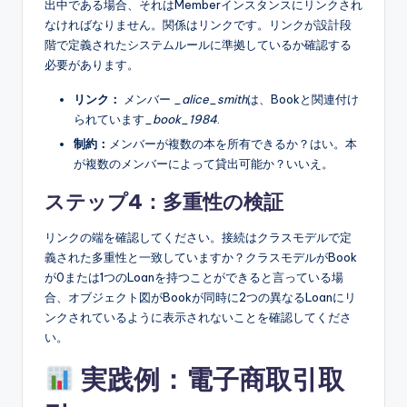
出中である場合、それはMemberインスタンスにリンクされ
なければなりません。関係はリンクです。リンクが設計段
階で定義されたシステムルールに準拠しているか確認する
必要があります。
リンク：
メンバー
_alice_smith
は、Bookと関連付け
られています
_book_1984
.
制約：
メンバーが複数の本を所有できるか？はい。本
が複数のメンバーによって貸出可能か？いいえ。
ステップ4：多重性の検証
リンクの端を確認してください。接続はクラスモデルで定
義された多重性と一致していますか？クラスモデルがBook
が0または1つのLoanを持つことができると言っている場
合、オブジェクト図がBookが同時に2つの異なるLoanにリ
ンクされているように表示されないことを確認してくださ
い。
実践例：電子商取引取