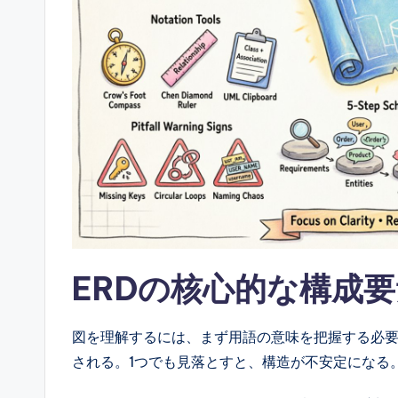
ft
w
a
r
e
&
D
i
ERDの核心的な構成
g
図を理解するには、まず用語の意味を把握する必要
it
される。1つでも見落とすと、構造が不安定になる
a