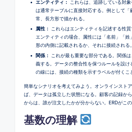
エンティティ：
これらは、追跡している対象
l
は通常テーブルに直接対応する。例として「
常、長方形で描かれる。
I
属性：
これらはエンティティを記述する性質
n
エンティティの場合、属性には「名前」「姓
si
形の内側に記載されるか、それに接続される
関係：
これが最も重要な部分である。関係は
g
義する。データの整合性を保つルールを設け
h
の線には、接続の種類を示すラベルが付くこ
t
簡単なシナリオを考えてみよう。オンラインスト
ば、データは孤立した状態になる。顧客の記録か
s
からは、誰が注文したかが分からない。ERDがこ
基数の理解