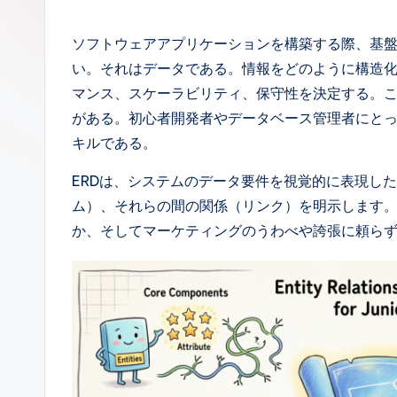
p
a
ソフトウェアアプリケーションを構築する際、基
い。それはデータである。情報をどのように構造
n
マンス、スケーラビリティ、保守性を決定する。こ
e
がある。初心者開発者やデータベース管理者にと
キルである。
s
ERDは、システムのデータ要件を視覚的に表現し
e
ム）、それらの間の関係（リンク）を明示します。
-
か、そしてマーケティングのうわべや誇張に頼ら
A
I,
S
o