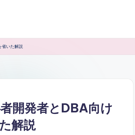
を省いた解説
心者開発者とDBA向け
た解説