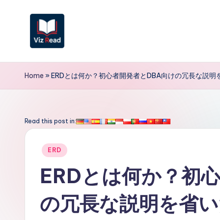
Skip
to
content
V
iz
Home
»
ERDとは何か？初心者開発者とDBA向けの冗長な説明
R
e
Read this post in:
a
Posted
ERD
d
in
ERDとは何か？初
J
の冗長な説明を省い
a