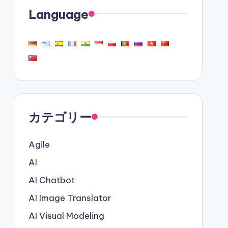
Language
カテゴリー
Agile
AI
AI Chatbot
AI Image Translator
AI Visual Modeling