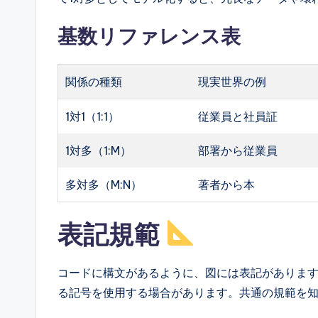
基数リファレンス表
関係の種類
現実世界の例
1対1（1:1）
従業員と社員証
1対多（1:M）
部署から従業員
多対多（M:N）
著者から本
表記規範
コードに構文があるように、図には表記がありま
る記号を使用する場合があります。共通の規範を