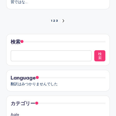
習ではな…
投
1
2
3
NEXT
PAGE
稿
の
検索
ペ
検
索
ー
ジ
Language
送
翻訳はみつかりませんでした
り
カテゴリー
Agile