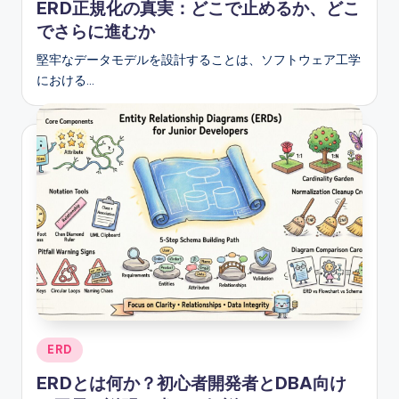
ERD正規化の真実：どこで止めるか、どこ
でさらに進むか
堅牢なデータモデルを設計することは、ソフトウェア工学
における…
Posted
ERD
in
ERDとは何か？初心者開発者とDBA向け