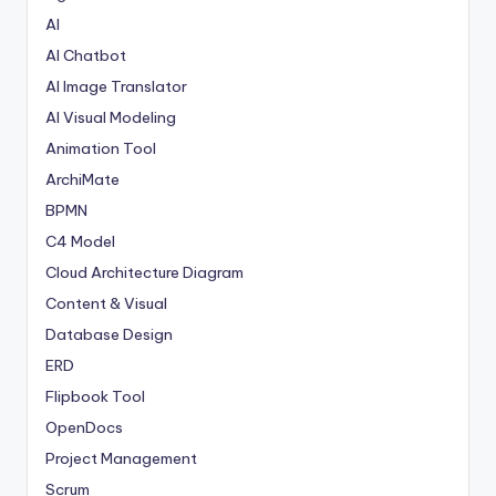
AI
AI Chatbot
AI Image Translator
AI Visual Modeling
Animation Tool
ArchiMate
BPMN
C4 Model
Cloud Architecture Diagram
Content & Visual
Database Design
ERD
Flipbook Tool
OpenDocs
Project Management
Scrum