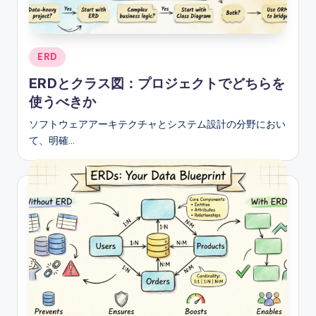
e
&
D
Posted
ERD
in
i
ERDとクラス図：プロジェクトでどちらを
g
使うべきか
it
ソフトウェアアーキテクチャとシステム設計の分野におい
て、明確…
a
l
I
n
si
g
h
t