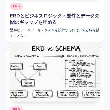
Posted
ERD
in
ERDとビジネスロジック：要件とデータの
間のギャップを埋める
堅牢なデータアーキテクチャを設計するには、箱と線を描
くこと以…
Posted
ERD