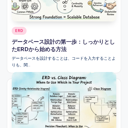
e
s
e
Posted
ERD
-
in
データベース設計の第一歩：しっかりとし
A
たERDから始める方法
I,
データベースを設計することは、コードを入力することよ
S
りも、関…
o
f
t
w
a
r