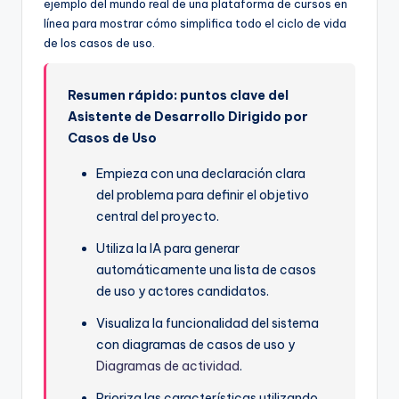
D
ejemplo del mundo real de una plataforma de cursos en
línea para mostrar cómo simplifica todo el ciclo de vida
i
de los casos de uso.
g
it
Resumen rápido: puntos clave del
Asistente de Desarrollo Dirigido por
a
Casos de Uso
l
Empieza con una declaración clara
I
del problema para definir el objetivo
n
central del proyecto.
si
Utiliza la IA para generar
g
automáticamente una lista de casos
de uso y actores candidatos.
h
Visualiza la funcionalidad del sistema
t
con diagramas de casos de uso y
s
Diagramas de actividad
.
Prioriza las características utilizando