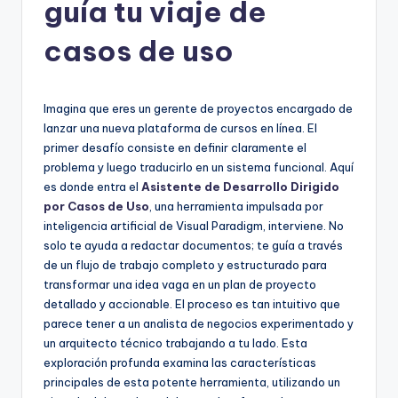
guía tu viaje de
h
casos de uso
-
A
I,
Imagina que eres un gerente de proyectos encargado de
lanzar una nueva plataforma de cursos en línea. El
S
primer desafío consiste en definir claramente el
o
problema y luego traducirlo en un sistema funcional. Aquí
es donde entra el
Asistente de Desarrollo Dirigido
f
por Casos de Uso
, una herramienta impulsada por
t
inteligencia artificial de Visual Paradigm, interviene. No
solo te ayuda a redactar documentos; te guía a través
w
de un flujo de trabajo completo y estructurado para
a
transformar una idea vaga en un plan de proyecto
detallado y accionable. El proceso es tan intuitivo que
r
parece tener a un analista de negocios experimentado y
e
un arquitecto técnico trabajando a tu lado. Esta
exploración profunda examina las características
&
principales de esta potente herramienta, utilizando un