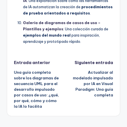
IA
: Una exploración sobre cómo las herramientas
de IA automatizan la creación de
procedimientos
de prueba orientados a requisitos
.
Galería de diagramas de casos de uso –
Plantillas y ejemplos
: Una colección curada de
ejemplos del mundo real
para inspiración,
aprendizaje y prototipado rápido.
Navegación
Entrada anterior
Siguiente entrada
Una guía completa
Actualizar al
de
sobre los diagramas de
modelado impulsado
secuencia UML para el
por IA en Visual
entradas
desarrollo impulsado
Paradigm: Una guía
por casos de uso: ¿qué,
completa
por qué, cómo y cómo
la IA lo facilita