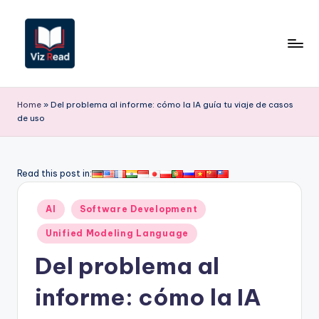
Saltar
al
contenido
V
iz
Home
»
Del problema al informe: cómo la IA guía tu viaje de casos
de uso
R
e
a
Read this post in:
d
Publicado
AI
Software Development
S
en
Unified Modeling Language
p
Del problema al
a
ni
informe: cómo la IA
s