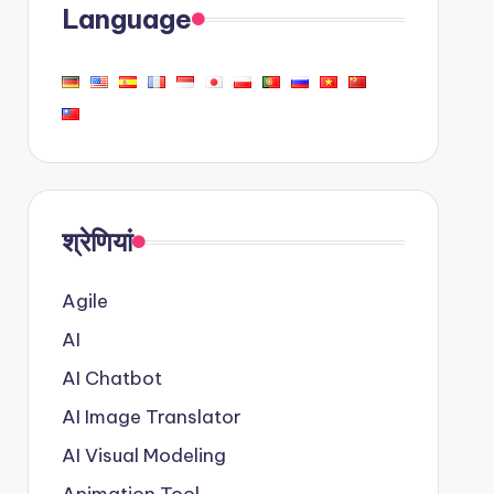
Language
श्रेणियां
Agile
AI
AI Chatbot
AI Image Translator
AI Visual Modeling