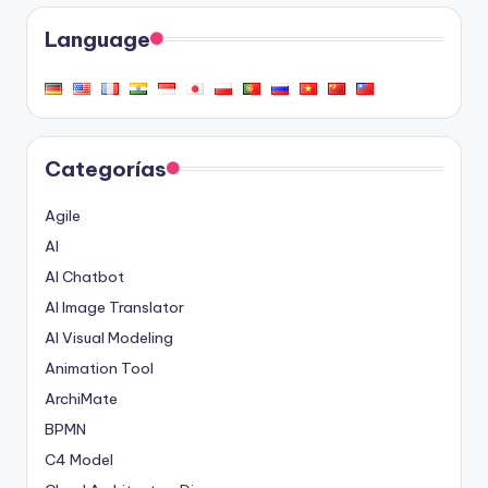
Language
Categorías
Agile
AI
AI Chatbot
AI Image Translator
AI Visual Modeling
Animation Tool
ArchiMate
BPMN
C4 Model