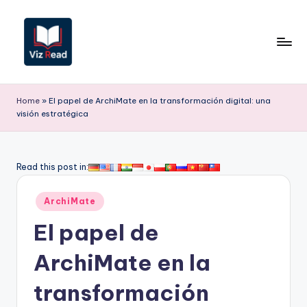
Saltar
al
contenido
V
iz
Home
»
El papel de ArchiMate en la transformación digital: una
visión estratégica
R
e
a
Read this post in:
d
Publicado
ArchiMate
S
en
El papel de
p
a
ArchiMate en la
ni
transformación
s