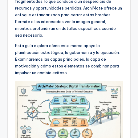
D
fragmentados, lo que conduce a un desperdicio de
recursos y oportunidades perdidas. ArchiMate ofrece un
i
enfoque estandarizado para cerrar estas brechas.
g
Permite a los interesados ver la imagen general,
mientras profundizan en detalles específicos cuando
it
sea necesario.
a
Esta guía explora cómo este marco apoya la
l
planificación estratégica, la gobernanza y la ejecución.
Examinaremos las capas principales, la capa de
I
motivación y cómo estos elementos se combinan para
n
impulsar un cambio exitoso.
si
g
h
t
s