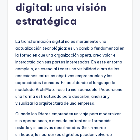
digital: una visión
h
-
estratégica
A
I,
La transformación digital no es meramente una
S
actualización tecnológica; es un cambio fundamental en
la forma en que una organización opera, crea valor e
o
interactúa con sus partes interesadas. En este entorno
f
complejo, es esencial tener una visibilidad clara de las
conexiones entre los objetivos empresariales y las
t
capacidades técnicas. Es aquí donde el lenguaje de
w
modelado ArchiMate resulta indispensable. Proporciona
una forma estructurada para describir, analizar y
a
visualizar la arquitectura de una empresa.
r
Cuando los líderes emprenden un viaje para modernizar
e
sus operaciones, a menudo enfrentan información
aislada y iniciativas desalineadas. Sin un marco
&
unificado, los esfuerzos digitales pueden volverse