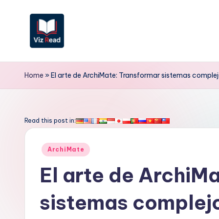
Saltar
al
contenido
V
iz
Home
»
El arte de ArchiMate: Transformar sistemas comple
R
e
Read this post in:
a
Publicado
ArchiMate
d
en
El arte de ArchiM
S
sistemas complej
p