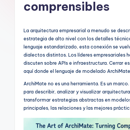
a
comprensibles
n
is
La arquitectura empresarial a menudo se descr
h
estrategia de alto nivel con los detalles técni
lenguaje estandarizado, esta conexión se vuel
-
dialectos distintos. Los líderes empresariales h
A
discuten sobre APIs e infraestructura. Cerrar e
aquí donde el lenguaje de modelado ArchiMate 
I,
ArchiMate no es una herramienta. Es un marco.
S
para describir, analizar y visualizar arquitectur
o
transformar estrategias abstractas en modelo
principales, las relaciones y las mejores práct
ft
w