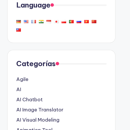
Language
Categorías
Agile
AI
AI Chatbot
AI Image Translator
AI Visual Modeling