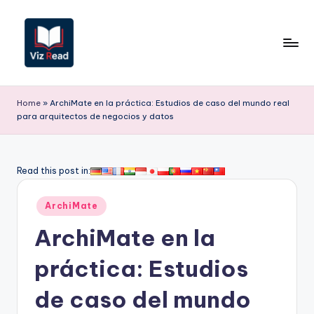
Saltar
al
contenido
V
iz
Home
»
ArchiMate en la práctica: Estudios de caso del mundo real
para arquitectos de negocios y datos
R
e
a
Read this post in:
d
Publicado
ArchiMate
S
en
ArchiMate en la
p
a
práctica: Estudios
ni
de caso del mundo
s