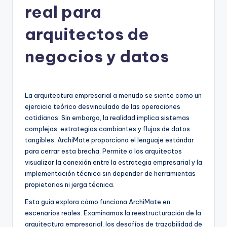
real para
h
-
arquitectos de
A
negocios y datos
I,
S
o
La arquitectura empresarial a menudo se siente como un
ejercicio teórico desvinculado de las operaciones
f
cotidianas. Sin embargo, la realidad implica sistemas
t
complejos, estrategias cambiantes y flujos de datos
tangibles. ArchiMate proporciona el lenguaje estándar
w
para cerrar esta brecha. Permite a los arquitectos
a
visualizar la conexión entre la estrategia empresarial y la
implementación técnica sin depender de herramientas
r
propietarias ni jerga técnica.
e
Esta guía explora cómo funciona ArchiMate en
&
escenarios reales. Examinamos la reestructuración de la
arquitectura empresarial, los desafíos de trazabilidad de