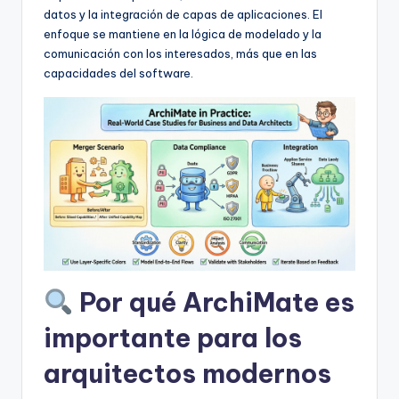
D
datos y la integración de capas de aplicaciones. El
i
enfoque se mantiene en la lógica de modelado y la
comunicación con los interesados, más que en las
g
capacidades del software.
it
a
l
I
n
si
g
Por qué ArchiMate es
h
t
importante para los
s
arquitectos modernos