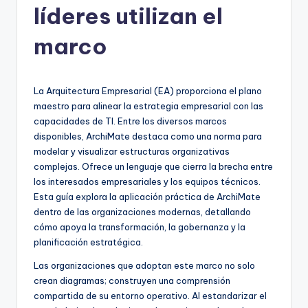
líderes utilizan el
h
-
marco
A
I,
La Arquitectura Empresarial (EA) proporciona el plano
S
maestro para alinear la estrategia empresarial con las
capacidades de TI. Entre los diversos marcos
o
disponibles, ArchiMate destaca como una norma para
f
modelar y visualizar estructuras organizativas
complejas. Ofrece un lenguaje que cierra la brecha entre
t
los interesados empresariales y los equipos técnicos.
w
Esta guía explora la aplicación práctica de ArchiMate
dentro de las organizaciones modernas, detallando
a
cómo apoya la transformación, la gobernanza y la
r
planificación estratégica.
e
Las organizaciones que adoptan este marco no solo
crean diagramas; construyen una comprensión
&
compartida de su entorno operativo. Al estandarizar el