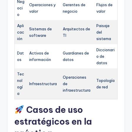
Neg
Operaciones y
Gerentes de
Flujos de
oci
valor
negocio
valor
o
Apli
Paisaje
Sistemas de
Arquitectos de
cac
del
software
TI
ión
sistema
Diccionari
Dat
Activos de
Guardianes de
o de
os
información
datos
datos
Tec
Operaciones
nol
Topología
Infraestructura
de
ogí
de red
infraestructura
a
Casos de uso
estratégicos en la