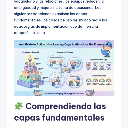
D
vocabulario y las relaciones, los equipos reducen la
ambigüedad y mejoran la toma de decisiones. Las
i
siguientes secciones examinan las capas
g
fundamentales, los casos de uso del mundo real y las
estrategias de implementación que definen una
it
adopción exitosa.
a
l
I
n
si
g
h
Comprendiendo las
t
s
capas fundamentales