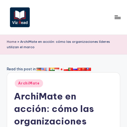
Saltar
al
contenido
V
iz
Home
»
ArchiMate en acción: cómo las organizaciones líderes
utilizan el marco
R
e
a
Read this post in:
d
Publicado
ArchiMate
S
en
ArchiMate en
p
a
acción: cómo las
ni
organizaciones
s