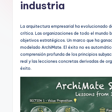
a
industria
n
is
La arquitectura empresarial ha evolucionado de
h
crítica. Las organizaciones de todo el mundo b
objetivos estratégicos. Un marco que ha ganado
-
modelado ArchiMate. El éxito no es automático
A
comprensión profunda de los principios subyac
real y las lecciones concretas derivadas de o
I,
éxito.
S
o
ft
w