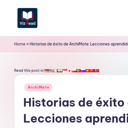
Saltar
al
contenido
V
iz
Home
»
Historias de éxito de ArchiMate: Lecciones aprendida
R
e
Read this post in:
a
Publicado
ArchiMate
d
en
Historias de éxito
S
Lecciones aprendi
p