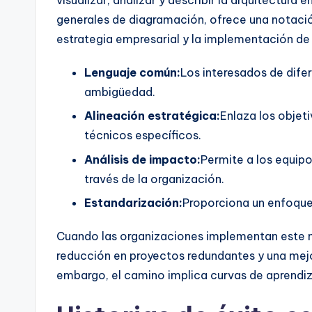
visualizar, analizar y describir la arquitectura 
n
generales de diagramación, ofrece una notación
estrategia empresarial y la implementación de 
si
Lenguaje común:
Los interesados de dif
g
ambigüedad.
h
Alineación estratégica:
Enlaza los objet
técnicos específicos.
t
Análisis de impacto:
Permite a los equip
s
través de la organización.
Estandarización:
Proporciona un enfoque
Cuando las organizaciones implementan este 
reducción en proyectos redundantes y una mejo
embargo, el camino implica curvas de aprendiza