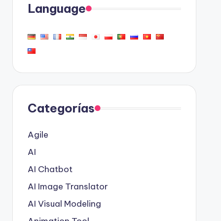
Language
Categorías
Agile
AI
AI Chatbot
AI Image Translator
AI Visual Modeling