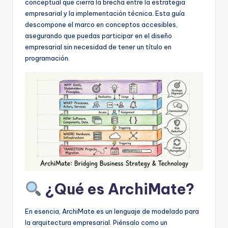
D
conceptual que cierra la brecha entre la estrategia
empresarial y la implementación técnica. Esta guía
i
descompone el marco en conceptos accesibles,
g
asegurando que puedas participar en el diseño
empresarial sin necesidad de tener un título en
it
programación.
a
l
I
n
si
g
h
¿Qué es ArchiMate?
t
s
En esencia, ArchiMate es un lenguaje de modelado para
la arquitectura empresarial. Piénsalo como un