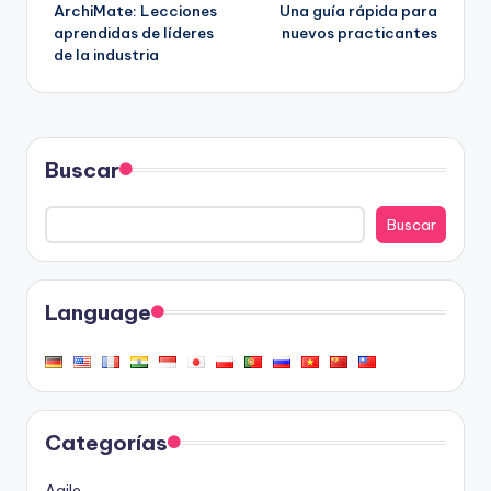
de
ArchiMate: Lecciones
Una guía rápida para
aprendidas de líderes
nuevos practicantes
entradas
de la industria
Buscar
Buscar
Language
Categorías
Agile