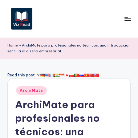
Saltar
al
contenido
V
iz
Home
»
ArchiMate para profesionales no técnicos: una introducción
sencilla al diseño empresarial
R
e
a
Read this post in:
d
Publicado
ArchiMate
S
en
ArchiMate para
p
a
profesionales no
ni
técnicos: una
s