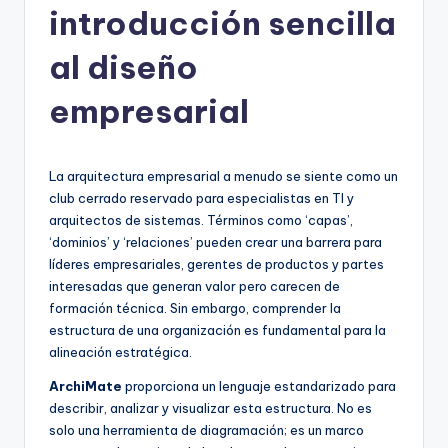
introducción sencilla
h
-
al diseño
A
empresarial
I,
S
La arquitectura empresarial a menudo se siente como un
o
club cerrado reservado para especialistas en TI y
f
arquitectos de sistemas. Términos como ‘capas’,
‘dominios’ y ‘relaciones’ pueden crear una barrera para
t
líderes empresariales, gerentes de productos y partes
w
interesadas que generan valor pero carecen de
formación técnica. Sin embargo, comprender la
a
estructura de una organización es fundamental para la
r
alineación estratégica.
e
ArchiMate
proporciona un lenguaje estandarizado para
describir, analizar y visualizar esta estructura. No es
&
solo una herramienta de diagramación; es un marco