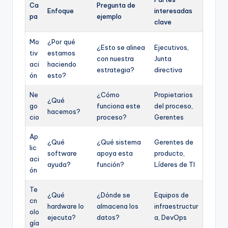
Ca
Pregunta de
Enfoque
interesadas
pa
ejemplo
clave
Mo
¿Por qué
¿Esto se alinea
Ejecutivos,
tiv
estamos
con nuestra
Junta
aci
haciendo
estrategia?
directiva
ón
esto?
Ne
¿Cómo
Propietarios
¿Qué
go
funciona este
del proceso,
hacemos?
cio
proceso?
Gerentes
Ap
¿Qué
¿Qué sistema
Gerentes de
lic
software
apoya esta
producto,
aci
ayuda?
función?
Líderes de TI
ón
Te
¿Qué
¿Dónde se
Equipos de
cn
hardware lo
almacena los
infraestructur
olo
ejecuta?
datos?
a, DevOps
gía