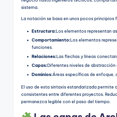
negocio hasta ingenieros técnicos, compartan
n
sistema.
si
La notación se basa en unos pocos principios
g
Estructura:
Los elementos representan asp
h
Comportamiento:
Los elementos repres
funciones.
t
Relaciones:
Las flechas y líneas conecta
s
Capas:
Diferentes niveles de abstracción
Dominios:
Áreas específicas de enfoque,
El uso de esta sintaxis estandarizada permite 
consistentes entre diferentes proyectos. Redu
permanezca legible con el paso del tiempo.
Las capas de Arc