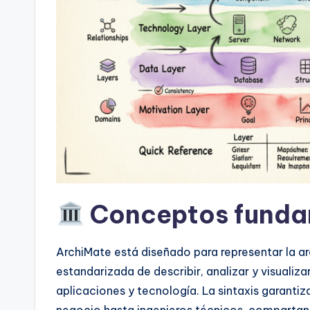
a
r
e
&
D
i
g
Conceptos funda
it
a
ArchiMate está diseñado para representar la a
l
estandarizada de describir, analizar y visualiza
aplicaciones y tecnología. La sintaxis garanti
I