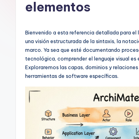
a
elementos
n
is
Bienvenido a esta referencia detallada para e
h
una visión estructurada de la sintaxis, la notac
marco. Ya sea que esté documentando proceso
-
tecnológica, comprender el lenguaje visual es
A
Exploraremos las capas, dominios y relaciones 
herramientas de software específicas.
I,
S
o
ft
w