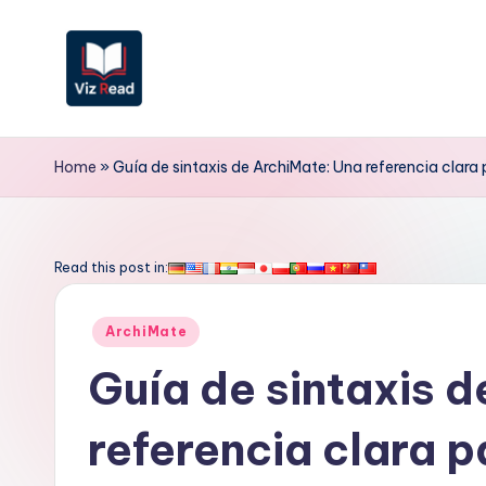
Saltar
al
contenido
V
iz
Home
»
Guía de sintaxis de ArchiMate: Una referencia clara
R
e
Read this post in:
a
Publicado
ArchiMate
d
en
Guía de sintaxis 
S
referencia clara p
p