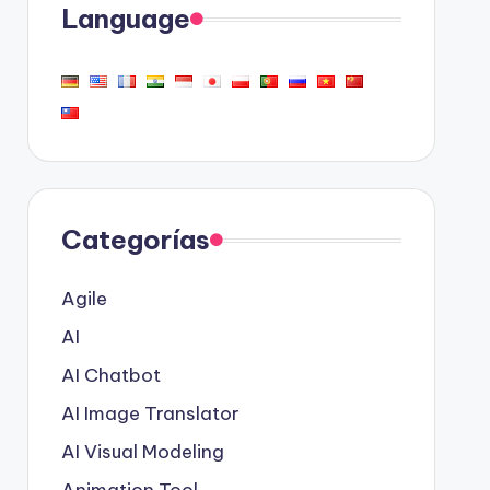
Language
Categorías
Agile
AI
AI Chatbot
AI Image Translator
AI Visual Modeling