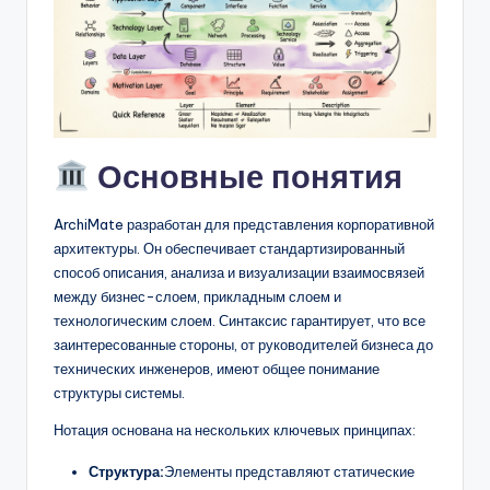
D
i
g
it
a
Основные понятия
l
I
ArchiMate разработан для представления корпоративной
архитектуры. Он обеспечивает стандартизированный
n
способ описания, анализа и визуализации взаимосвязей
si
между бизнес-слоем, прикладным слоем и
технологическим слоем. Синтаксис гарантирует, что все
g
заинтересованные стороны, от руководителей бизнеса до
h
технических инженеров, имеют общее понимание
структуры системы.
t
Нотация основана на нескольких ключевых принципах:
s
Структура:
Элементы представляют статические