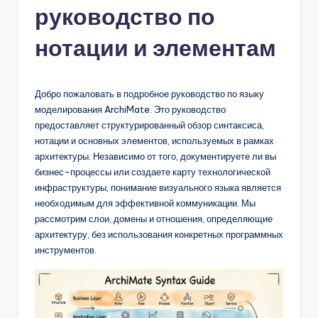
руководство по
n
-
нотации и элементам
A
I,
Добро пожаловать в подробное руководство по языку
S
моделирования ArchiMate. Это руководство
предоставляет структурированный обзор синтаксиса,
o
нотации и основных элементов, используемых в рамках
f
архитектуры. Независимо от того, документируете ли вы
бизнес-процессы или создаете карту технологической
t
инфраструктуры, понимание визуального языка является
w
необходимым для эффективной коммуникации. Мы
рассмотрим слои, домены и отношения, определяющие
a
архитектуру, без использования конкретных программных
r
инструментов.
e
&