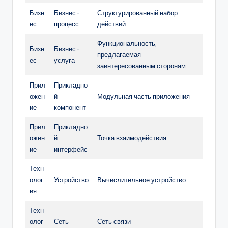
Бизн
Бизнес-
Структурированный набор
ес
процесс
действий
Функциональность,
Бизн
Бизнес-
предлагаемая
ес
услуга
заинтересованным сторонам
Прил
Прикладно
ожен
й
Модульная часть приложения
ие
компонент
Прил
Прикладно
ожен
й
Точка взаимодействия
ие
интерфейс
Техн
олог
Устройство
Вычислительное устройство
ия
Техн
олог
Сеть
Сеть связи