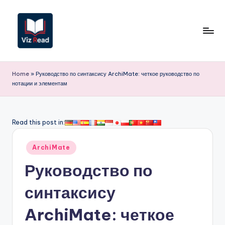
Перейти
к
содержимому
V
iz
Home
»
Руководство по синтаксису ArchiMate: четкое руководство по
нотации и элементам
R
e
a
Read this post in:
d
Опубликовано
ArchiMate
R
в
Руководство по
u
s
синтаксису
si
ArchiMate: четкое
a