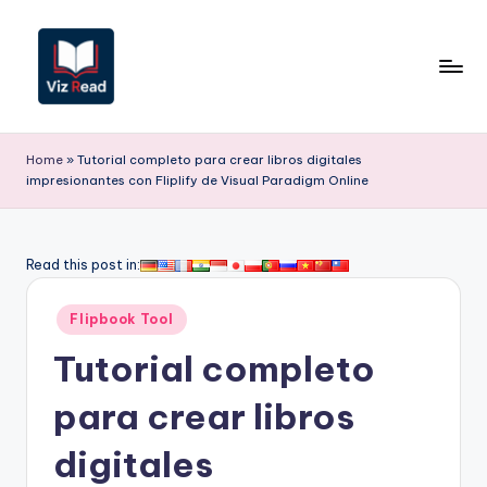
Saltar
al
contenido
V
iz
Home
»
Tutorial completo para crear libros digitales
impresionantes con Fliplify de Visual Paradigm Online
R
e
a
Read this post in:
d
Publicado
Flipbook Tool
S
en
Tutorial completo
p
a
para crear libros
ni
digitales
s