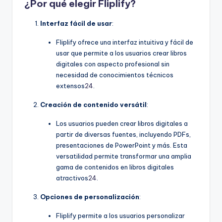
D
¿Por qué elegir Fliplify?
i
Interfaz fácil de usar
:
g
Fliplify ofrece una interfaz intuitiva y fácil de
it
usar que permite a los usuarios crear libros
digitales con aspecto profesional sin
a
necesidad de conocimientos técnicos
l
extensos
24
.
I
Creación de contenido versátil
:
n
Los usuarios pueden crear libros digitales a
si
partir de diversas fuentes, incluyendo PDFs,
presentaciones de PowerPoint y más. Esta
g
versatilidad permite transformar una amplia
h
gama de contenidos en libros digitales
atractivos
24
.
t
Opciones de personalización
:
s
Fliplify permite a los usuarios personalizar