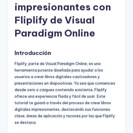
impresionantes con
h
-
Fliplify de Visual
A
Paradigm Online
I,
S
Introducción
o
Fliplify, parte de Visual Paradigm Online, es una
f
herramienta potente diseñada para ayudar a los
t
usuarios a crear libros digitales cautivadores y
presentaciones en diapositivas. Ya sea que comiences
w
desde cero o cargues contenido existente, Fliplify
a
ofrece una experiencia fluida y fácil de usar. Este
tutorial te guiará a través del proceso de crear libros
r
digitales impresionantes, destacando sus funciones
e
clave, áreas de aplicación y razones por las que Fliplify
se destaca.
&