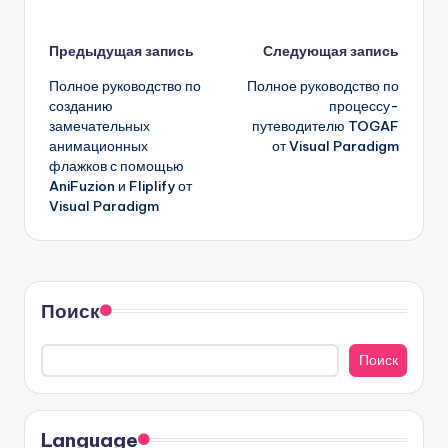
Навигация
Предыдущая запись
Следующая запись
Полное руководство по
Полное руководство по
записи
созданию
процессу-
замечательных
путеводителю TOGAF
анимационных
от Visual Paradigm
флажков с помощью
AniFuzion и Fliplify от
Visual Paradigm
Поиск
Поиск
Language