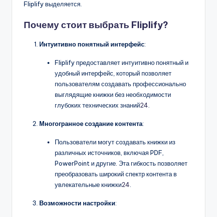
D
Fliplify выделяется.
i
Почему стоит выбрать Fliplify?
g
Интуитивно понятный интерфейс
:
it
Fliplify предоставляет интуитивно понятный и
a
удобный интерфейс, который позволяет
l
пользователям создавать профессионально
выглядящие книжки без необходимости
I
глубоких технических знаний
24
.
n
Многогранное создание контента
:
si
Пользователи могут создавать книжки из
g
различных источников, включая PDF,
h
PowerPoint и другие. Эта гибкость позволяет
преобразовать широкий спектр контента в
t
увлекательные книжки
24
.
s
Возможности настройки
: