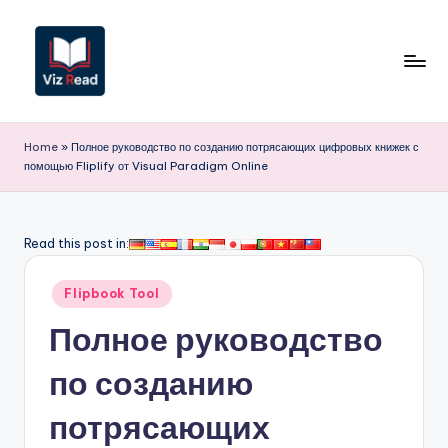
Перейти
к
содержимому
V
iz
Home
»
Полное руководство по созданию потрясающих цифровых книжек с
помощью Fliplify от Visual Paradigm Online
R
e
a
Read this post in:
d
Опубликовано
Flipbook Tool
R
в
Полное руководство
u
s
по созданию
si
потрясающих
a