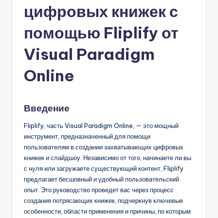
цифровых книжек с
n
-
помощью Fliplify от
A
Visual Paradigm
I,
Online
S
o
Введение
f
t
Fliplify, часть Visual Paradigm Online, — это мощный
инструмент, предназначенный для помощи
w
пользователям в создании захватывающих цифровых
a
книжек и слайдшоу. Независимо от того, начинаете ли вы
с нуля или загружаете существующий контент, Fliplify
r
предлагает бесшовный и удобный пользовательский
e
опыт. Это руководство проведет вас через процесс
создания потрясающих книжек, подчеркнув ключевые
&
особенности, области применения и причины, по которым