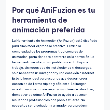
D
Por qué AniFuzion es tu
i
g
herramienta de
it
animación preferida
a
La Herramienta de Animación (AniFuzion) está diseñada
l
para simplificar el proceso creativo. Elimina la
I
complejidad de los programas tradicionales de
animación, permitiéndote centrarte en la narración. La
n
herramienta se integra sin problemas en tu flujo de
si
trabajo, sin necesidad de instalaciones ni descargas:
solo necesitas un navegador y una conexión a internet.
g
Esto la hace ideal para usuarios que desean crear
h
contenido de forma rápida y eficiente. La imagen
muestra una animación limpia y visualmente atractiva,
t
demostrando cómo AniFuzion te ayuda a obtener
s
resultados profesionales con poco esfuerzo. No
necesitas ser diseñador ni animador para producir