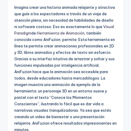
h
Imagina crear una historia animada relajante y atractiva
que guíe a los espectadores a través de un viaje de
-
atención plena, sin necesidad de habilidades de diseño
A
ni software costoso. Eso es exactamente lo que
Visual
Paradigm
de
Herramienta de Animación
, también
I,
conocida como AniFuzion, permite. Esta herramienta en
S
línea te permite crear animaciones profesionales en 2D
y 3D, libros animados y efectos de texto sin esfuerzo.
o
Gracias a su interfaz intuitiva de arrastrar y soltar y sus
f
funciones impulsadas por inteligencia artificial,
AniFuzion hace que la animación sea accesible para
t
todos, desde educadores hasta mercadólogos. La
w
imagen muestra una animación de ejemplo de la
herramienta: un personaje 3D en un entorno suave y
a
pastel con el texto “Conoce los Momentos
r
Conscientes”, ilustrando lo fácil que es dar vida a
narrativas visuales tranquilizadoras. Ya sea que estés
e
creando un video de bienestar o una presentación
&
relajante, AniFuzion ofrece resultados impresionantes en
minutos.