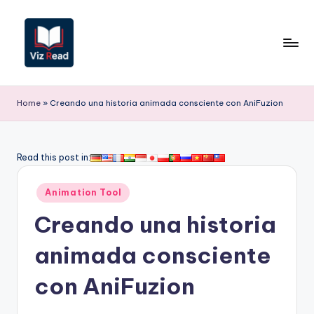
Saltar
al
contenido
V
iz
Home
»
Creando una historia animada consciente con AniFuzion
R
e
Read this post in:
a
Publicado
d
Animation Tool
en
S
Creando una historia
p
animada consciente
a
con AniFuzion
ni
s