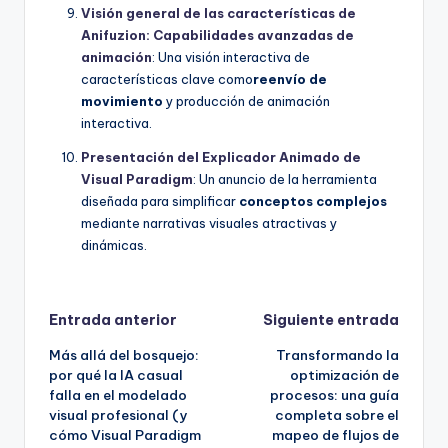
Visión general de las características de
Anifuzion: Capabilidades avanzadas de
animación
: Una visión interactiva de
características clave como
reenvío de
movimiento
y producción de animación
interactiva.
Presentación del Explicador Animado de
Visual Paradigm
: Un anuncio de la herramienta
diseñada para simplificar
conceptos complejos
mediante narrativas visuales atractivas y
dinámicas.
Navegación
Entrada anterior
Siguiente entrada
Más allá del bosquejo:
Transformando la
de
por qué la IA casual
optimización de
falla en el modelado
procesos: una guía
entradas
visual profesional (y
completa sobre el
cómo Visual Paradigm
mapeo de flujos de