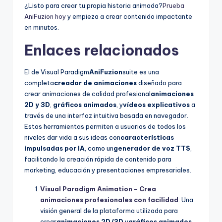
¿Listo para crear tu propia historia animada?
Prueba
AniFuzion hoy
y empieza a crear contenido impactante
en minutos.
Enlaces relacionados
El de Visual Paradigm
AniFuzion
suite es una
completa
creador de animaciones
diseñado para
crear animaciones de calidad profesional
animaciones
2D y 3D
,
gráficos animados
, y
vídeos explicativos
a
través de una interfaz intuitiva basada en navegador.
Estas herramientas permiten a usuarios de todos los
niveles dar vida a sus ideas con
características
impulsadas por IA
, como un
generador de voz TTS
,
facilitando la creación rápida de contenido para
marketing, educación y presentaciones empresariales.
Visual Paradigm Animation – Crea
animaciones profesionales con facilidad
: Una
visión general de la plataforma utilizada para
crear
animaciones 2D/3D
y
gráficos animados