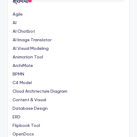
श्रेणियां
Agile
AI
AI Chatbot
AI Image Translator
AI Visual Modeling
Animation Tool
ArchiMate
BPMN
C4 Model
Cloud Architecture Diagram
Content & Visual
Database Design
ERD
Flipbook Tool
OpenDocs