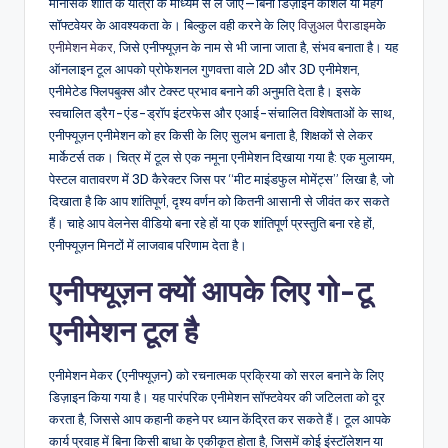
मानसिक शांति के यात्रा के माध्यम से ले जाए—बिना डिज़ाइन कौशल या महंगे
n
सॉफ्टवेयर के आवश्यकता के। बिल्कुल वही करने के लिए
विज़ुअल पैराडाइम
के
एनीमेशन मेकर
, जिसे एनीफ्यूज़न के नाम से भी जाना जाता है, संभव बनाता है। यह
-
ऑनलाइन टूल आपको प्रोफेशनल गुणवत्ता वाले 2D और 3D एनीमेशन,
A
एनीमेटेड फ्लिपबुक्स और टेक्स्ट प्रभाव बनाने की अनुमति देता है। इसके
स्वचालित ड्रैग-एंड-ड्रॉप इंटरफेस और एआई-संचालित विशेषताओं के साथ,
I,
एनीफ्यूज़न एनीमेशन को हर किसी के लिए सुलभ बनाता है, शिक्षकों से लेकर
S
मार्केटर्स तक। चित्र में टूल से एक नमूना एनीमेशन दिखाया गया है: एक मुलायम,
पेस्टल वातावरण में 3D कैरेक्टर जिस पर “मीट माइंडफुल मोमेंट्स” लिखा है, जो
o
दिखाता है कि आप शांतिपूर्ण, दृश्य वर्णन को कितनी आसानी से जीवंत कर सकते
f
हैं। चाहे आप वेलनेस वीडियो बना रहे हों या एक शांतिपूर्ण प्रस्तुति बना रहे हों,
एनीफ्यूज़न मिनटों में लाजवाब परिणाम देता है।
t
एनीफ्यूज़न क्यों आपके लिए गो-टू
w
a
एनीमेशन टूल है
r
एनीमेशन मेकर (एनीफ्यूज़न) को रचनात्मक प्रक्रिया को सरल बनाने के लिए
e
डिज़ाइन किया गया है। यह पारंपरिक एनीमेशन सॉफ्टवेयर की जटिलता को दूर
&
करता है, जिससे आप कहानी कहने पर ध्यान केंद्रित कर सकते हैं। टूल आपके
कार्य प्रवाह में बिना किसी बाधा के एकीकृत होता है, जिसमें कोई इंस्टॉलेशन या