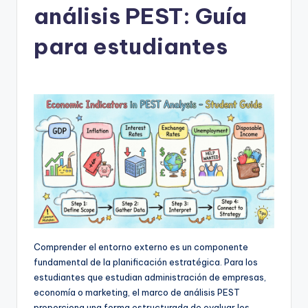
análisis PEST: Guía
h
-
para estudiantes
A
I,
S
o
f
t
w
a
r
Comprender el entorno externo es un componente
fundamental de la planificación estratégica. Para los
e
estudiantes que estudian administración de empresas,
&
economía o marketing, el marco de análisis PEST
proporciona una forma estructurada de evaluar los