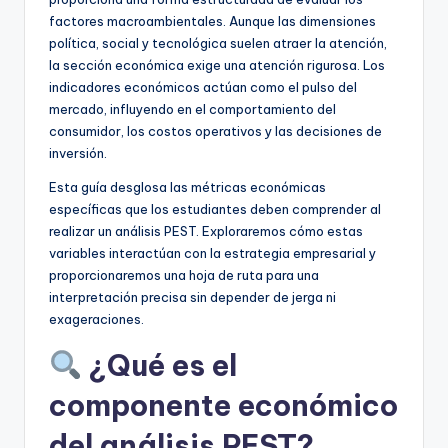
D
factores macroambientales. Aunque las dimensiones
i
política, social y tecnológica suelen atraer la atención,
la sección económica exige una atención rigurosa. Los
g
indicadores económicos actúan como el pulso del
it
mercado, influyendo en el comportamiento del
consumidor, los costos operativos y las decisiones de
a
inversión.
l
Esta guía desglosa las métricas económicas
I
específicas que los estudiantes deben comprender al
realizar un análisis PEST. Exploraremos cómo estas
n
variables interactúan con la estrategia empresarial y
si
proporcionaremos una hoja de ruta para una
interpretación precisa sin depender de jerga ni
g
exageraciones.
h
¿Qué es el
t
componente económico
s
del análisis PEST?