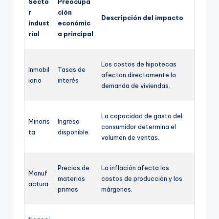
Secto
Preocupa
r
ción
Descripción del impacto
indust
económic
rial
a principal
Los costos de hipotecas
Inmobil
Tasas de
afectan directamente la
iario
interés
demanda de viviendas.
La capacidad de gasto del
Minoris
Ingreso
consumidor determina el
ta
disponible
volumen de ventas.
Precios de
La inflación afecta los
Manuf
materias
costos de producción y los
actura
primas
márgenes.