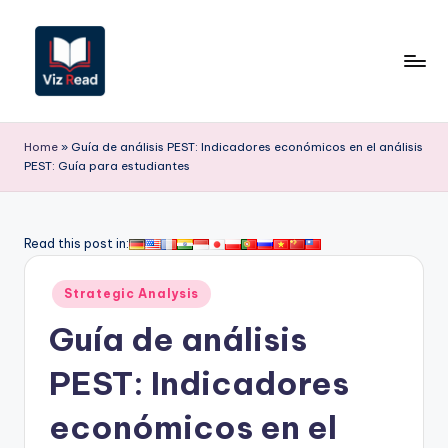
Saltar
al
contenido
V
iz
Home
»
Guía de análisis PEST: Indicadores económicos en el análisis
PEST: Guía para estudiantes
R
e
a
Read this post in:
d
Publicado
Strategic Analysis
S
en
Guía de análisis
p
a
PEST: Indicadores
ni
económicos en el
s