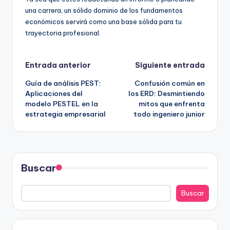
una carrera, un sólido dominio de los fundamentos
económicos servirá como una base sólida para tu
trayectoria profesional.
Navegación
Entrada anterior
Siguiente entrada
Guía de análisis PEST:
Confusión común en
de
Aplicaciones del
los ERD: Desmintiendo
modelo PESTEL en la
mitos que enfrenta
entradas
estrategia empresarial
todo ingeniero junior
Buscar
Buscar