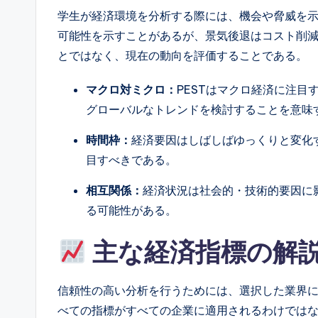
学生が経済環境を分析する際には、機会や脅威を
l
可能性を示すことがあるが、景気後退はコスト削
I
とではなく、現在の動向を評価することである。
n
マクロ対ミクロ：
PESTはマクロ経済に注
si
グローバルなトレンドを検討することを意味
g
時間枠：
経済要因はしばしばゆっくりと変化
目すべきである。
h
相互関係：
経済状況は社会的・技術的要因に
t
る可能性がある。
s
主な経済指標の解
信頼性の高い分析を行うためには、選択した業界
べての指標がすべての企業に適用されるわけでは