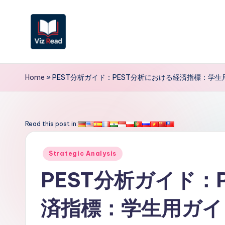
Skip
to
content
V
iz
Home
»
PEST分析ガイド：PEST分析における経済指標：学生
R
e
Read this post in:
a
Posted
Strategic Analysis
d
in
PEST分析ガイド：
J
済指標：学生用ガイ
a