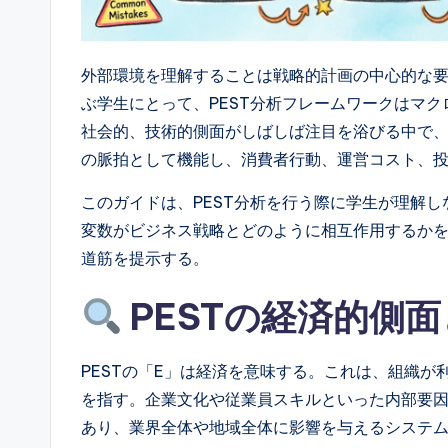
ft
w
外部環境を理解することは戦略的計画の中心的な
a
ぶ学生にとって、PEST分析フレームワークはマ
社会的、技術的側面がしばしば注目を浴びる中で
r
の脈拍として機能し、消費者行動、運営コスト、
e
このガイドは、PEST分析を行う際に学生が理解
&
変数がビジネス戦略とどのように相互作用するか
道筋を提示する。
D
PESTの経済的側
i
g
PESTの「E」は経済を意味する。これは、組織
it
を指す。企業文化や従業員スキルといった内部要
あり、業界全体や地域全体に影響を与えるシステ
a