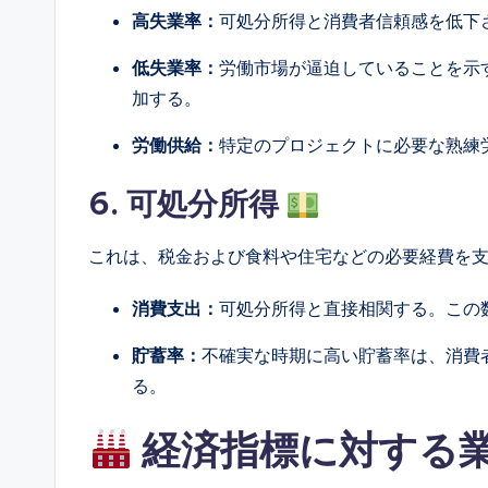
高失業率：
可処分所得と消費者信頼感を低下
低失業率：
労働市場が逼迫していることを示
加する。
労働供給：
特定のプロジェクトに必要な熟練
6. 可処分所得
これは、税金および食料や住宅などの必要経費を
消費支出：
可処分所得と直接相関する。この
貯蓄率：
不確実な時期に高い貯蓄率は、消費
る。
経済指標に対する