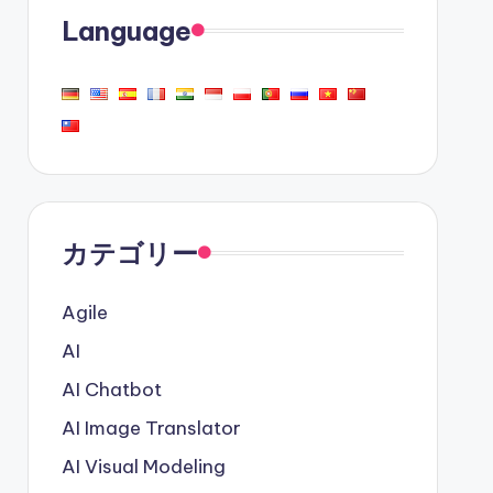
Language
カテゴリー
Agile
AI
AI Chatbot
AI Image Translator
AI Visual Modeling