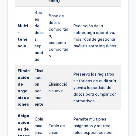
nada)
Bas
Base de
es
datos
Multi
de
Reducción de la
compartid
-
dato
sobrecarga operativa;
a,
tene
s
más fácil de gestionar
esquema
ncia
sep
análisis entre inquilinos.
compartid
arad
o
as
Elimin
Elimi
Preserva los registros
ación
naci
históricos de auditoría
de
ón
Eliminació
y evita la pérdida de
orga
per
n suave
datos para cumplir con
nizac
man
normativas.
iones
ente
Asign
Colu
Permite múltiples
acion
mna
Tabla de
asignados y rastrea
es de
únic
unión
roles específicos por
tarea