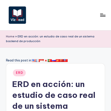
Saltar
al
contenido
V
iz
Home
»
ERD en acción: un estudio de caso real de un sistema
backend de producción
R
e
a
Read this post in:
d
Publicado
ERD
S
en
ERD en acción: un
p
a
estudio de caso real
ni
de un sistema
s