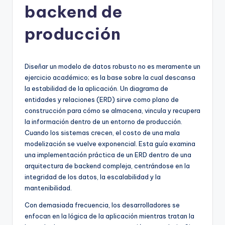
backend de
h
-
producción
A
I,
Diseñar un modelo de datos robusto no es meramente un
S
ejercicio académico; es la base sobre la cual descansa
la estabilidad de la aplicación. Un diagrama de
o
entidades y relaciones (ERD) sirve como plano de
f
construcción para cómo se almacena, vincula y recupera
la información dentro de un entorno de producción.
t
Cuando los sistemas crecen, el costo de una mala
w
modelización se vuelve exponencial. Esta guía examina
una implementación práctica de un ERD dentro de una
a
arquitectura de backend compleja, centrándose en la
r
integridad de los datos, la escalabilidad y la
mantenibilidad.
e
Con demasiada frecuencia, los desarrolladores se
&
enfocan en la lógica de la aplicación mientras tratan la