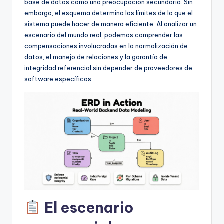
D
base de datos como una preocupación secundaria. Sin
embargo, el esquema determina los límites de lo que el
i
sistema puede hacer de manera eficiente. Al analizar un
g
escenario del mundo real, podemos comprender las
compensaciones involucradas en la normalización de
it
datos, el manejo de relaciones y la garantía de
a
integridad referencial sin depender de proveedores de
software específicos.
l
I
n
si
g
h
t
s
El escenario