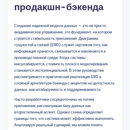
продакшн-бэкенда
n
-
A
Создание надежной модели данных — это не просто
академическое упражнение; это фундамент, на котором
I,
строится стабильность приложения. Диаграмма
S
сущностей и связей (ERD) служит чертежом того, как
информация хранится, связывается и извлекается в
o
производственной среде. Когда системы
f
масштабируются, стоимость плохого моделирования
становится экспоненциальной. В этом руководстве
t
рассматривается практическая реализация ERD в
w
сложной архитектуре бэкенда с акцентом на целостность
данных, масштабируемость и поддерживаемость.
a
Часто разработчики сосредоточены на логике
r
приложения, рассматривая базу данных как
e
второстепенный аспект. Однако схема определяет
границы того, что система может эффективно выполнять.
&
Анализируя реальный сценарий, мы можем понять