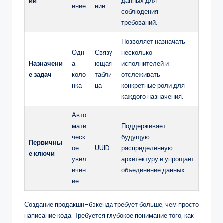
ий
данных для
ение
ние
соблюдения
требований.
Позволяет назначать
Одн
Связу
несколько
Назначени
а
ющая
исполнителей и
е задач
коло
табли
отслеживать
нка
ца
конкретные роли для
каждого назначения.
Авто
мати
Поддерживает
ческ
будущую
Первичны
ое
UUID
распределенную
е ключи
увел
архитектуру и упрощает
ичен
объединение данных.
ие
Создание продакшн-бэкенда требует больше, чем просто
написание кода. Требуется глубокое понимание того, как