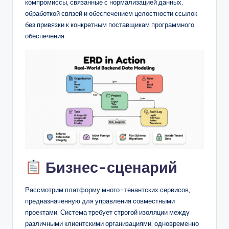
D
компромиссы, связанные с нормализацией данных,
обработкой связей и обеспечением целостности ссылок
i
без привязки к конкретным поставщикам программного
g
обеспечения.
it
a
l
I
n
si
g
Бизнес-сценарий
h
t
Рассмотрим платформу много-тенантских сервисов,
предназначенную для управления совместными
s
проектами. Система требует строгой изоляции между
различными клиентскими организациями, одновременно