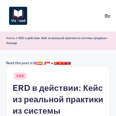
Перейти
к
содержимому
V
iz
Home
»
ERD в действии: Кейс из реальной практики из системы продакшн-
бэкенда
R
e
a
Read this post in:
d
Опубликовано
ERD
R
в
ERD в действии: Кейс
u
s
из реальной практики
si
из системы
a