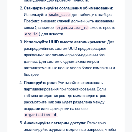
базы данных для проверки точности.
Стандартизируйте соглашения об именовании:
Используйте
для таблиц и столбцов.
snake_case
Префикс внешних ключей должен быть названием
связи (например,
вместо просто
organization_id
) для ясности.
org_id
Используйте UUID вместо автоинкремента:
Для
распределённых систем UUID предотвращают
проблемы с коллизиями при объединении баз
данных. Для систем с одним экземпляром
автоинкрементные целые числа более компактны и
быстрее.
Планируйте рост:
Учитывайте возможность
партиционирования при проектировании. Если
таблица ожидается рост до миллиардов строк,
рассмотрите, как она будет разделена между
шардами или партициями на основе
.
organization_id
Анализируйте паттерны доступа:
Регулярно
анализируйте журналы медленных запросов, чтобы