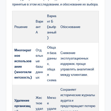
принятые в этом исследовании, и обоснование их выбора.
Вариа
Вари
нт Б
Решение
ант
(выбр
Обоснование
А
анный
)
Обща
Многократ
Отд
я база
Снижение
ное
ельн
данны
эксплуатационных
использов
ые
х,
издержек; проще
ание
базы
обща
управлять аналитикой
(многокли
данн
я
между клиентами.
ентскость)
ых
схема
Сохраняет
исторические журналы
Жес
Мягко
Удаление
аудита и
ткое
е
организац
предотвращает потерю
удал
удале