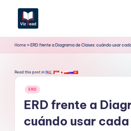
Saltar
al
contenido
V
iz
Home
»
ERD frente a Diagrama de Clases: cuándo usar cada
R
e
Read this post in:
a
Publicado
ERD
d
en
ERD frente a Diag
S
cuándo usar cada 
p