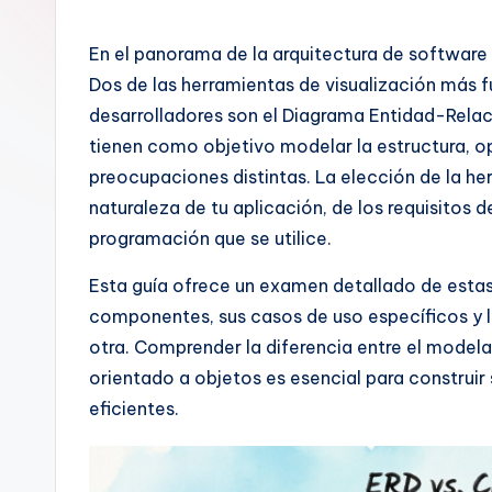
a
n
En el panorama de la arquitectura de software 
Dos de las herramientas de visualización más 
is
desarrolladores son el Diagrama Entidad-Rela
h
tienen como objetivo modelar la estructura, o
preocupaciones distintas. La elección de la 
-
naturaleza de tu aplicación, de los requisitos 
A
programación que se utilice.
I,
Esta guía ofrece un examen detallado de esta
componentes, sus casos de uso específicos y la
S
otra. Comprender la diferencia entre el model
o
orientado a objetos es esencial para construi
eficientes.
ft
w