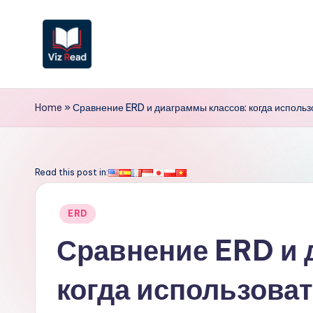
Перейти
к
содержимому
V
iz
Home
»
Сравнение ERD и диаграммы классов: когда использ
R
e
Read this post in:
a
Опубликовано
ERD
d
в
Сравнение ERD и 
R
когда использоват
u