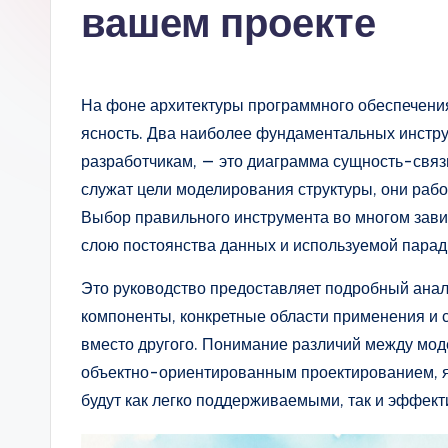
s
вашем проекте
si
a
На фоне архитектуры программного обеспечени
n
ясность. Два наиболее фундаментальных инстру
разработчикам, — это диаграмма сущность-связь
-
служат цели моделирования структуры, они рабо
A
Выбор правильного инструмента во многом зави
слою постоянства данных и используемой пара
I,
Это руководство предоставляет подробный анал
S
компоненты, конкретные области применения и с
o
вместо другого. Понимание различий между мо
объектно-ориентированным проектированием, я
ft
будут как легко поддерживаемыми, так и эффек
w