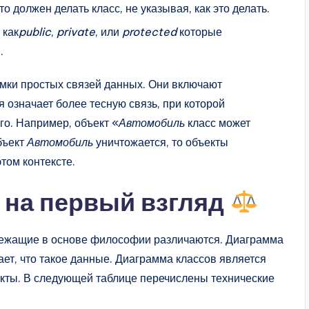
 должен делать класс, не указывая, как это делать.
 как
public
,
private
, или
protected
которые
.
мки простых связей данных. Они включают
 означает более тесную связь, при которой
го. Например, объект «
Автомобиль
класс может
бъект
Автомобиль
уничтожается, то объекты
том контексте.
 на первый взгляд
 лежащие в основе философии различаются. Диаграмма
ет, что такое данные. Диаграмма классов является
екты. В следующей таблице перечислены технические