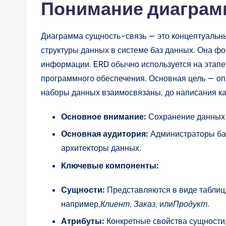
Понимание диаграм
n
si
Диаграмма сущность-связь — это концептуальн
структуры данных в системе баз данных. Она фо
g
информации. ERD обычно используется на этапе
h
программного обеспечения. Основная цель — оп
наборы данных взаимосвязаны, до написания ка
t
Основное внимание:
Сохранение данных 
s
Основная аудитория:
Администраторы баз
архитекторы данных.
Ключевые компоненты:
Сущности:
Представляются в виде таблиц,
например,
Клиент
,
Заказ
, или
Продукт
.
Атрибуты:
Конкретные свойства сущности