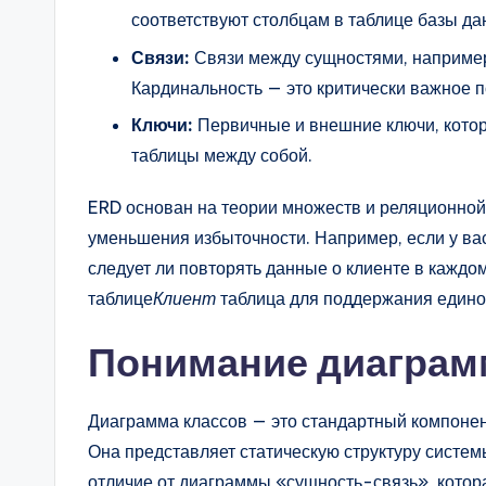
соответствуют столбцам в таблице базы да
Связи:
Связи между сущностями, например,
Кардинальность — это критически важное п
Ключи:
Первичные и внешние ключи, котор
таблицы между собой.
ERD основан на теории множеств и реляционной
уменьшения избыточности. Например, если у вас
следует ли повторять данные о клиенте в каждом
таблице
Клиент
таблица для поддержания единог
Понимание диаграм
Диаграмма классов — это стандартный компоне
Она представляет статическую структуру систе
отличие от диаграммы «сущность-связь», котор