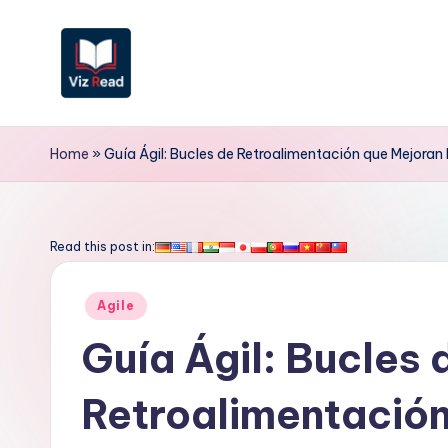
Saltar
al
contenido
V
iz
Home
»
Guía Ágil: Bucles de Retroalimentación que Mejora
R
e
Read this post in:
a
Publicado
Agile
d
en
Guía Ágil: Bucles 
S
Retroalimentación
p