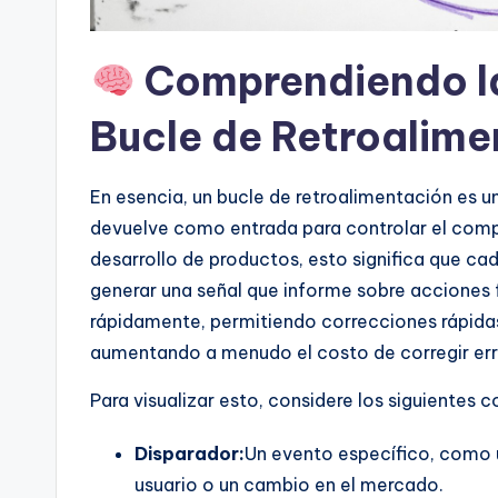
n
Comprendiendo l
si
Bucle de Retroalime
g
h
En esencia, un bucle de retroalimentación es un
t
devuelve como entrada para controlar el comp
desarrollo de productos, esto significa que c
s
generar una señal que informe sobre acciones 
rápidamente, permitiendo correcciones rápidas
aumentando a menudo el costo de corregir err
Para visualizar esto, considere los siguientes
Disparador:
Un evento específico, como un
usuario o un cambio en el mercado.