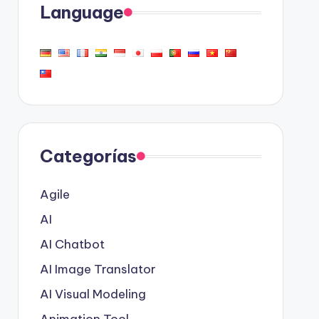
Language
Categorías
Agile
AI
AI Chatbot
AI Image Translator
AI Visual Modeling