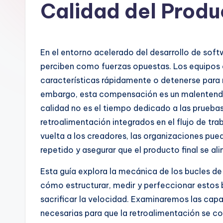
a
Calidad del Prod
n
is
En el entorno acelerado del desarrollo de sof
h
perciben como fuerzas opuestas. Los equipos e
características rápidamente o detenerse para r
-
embargo, esta compensación es un malentendid
A
calidad no es el tiempo dedicado a las pruebas
retroalimentación integrados en el flujo de tra
I,
vuelta a los creadores, las organizaciones pue
S
repetido y asegurar que el producto final se a
o
Esta guía explora la mecánica de los bucles de
cómo estructurar, medir y perfeccionar estos b
ft
sacrificar la velocidad. Examinaremos las cap
w
necesarias para que la retroalimentación se con