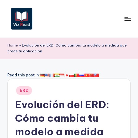
Saltar
al
contenido
V
iz
Home
»
Evolución del ERD: Cómo cambia tu modelo a medida que
crece tu aplicación
R
e
a
Read this post in:
d
Publicado
ERD
S
en
Evolución del ERD:
p
a
Cómo cambia tu
ni
modelo a medida
s