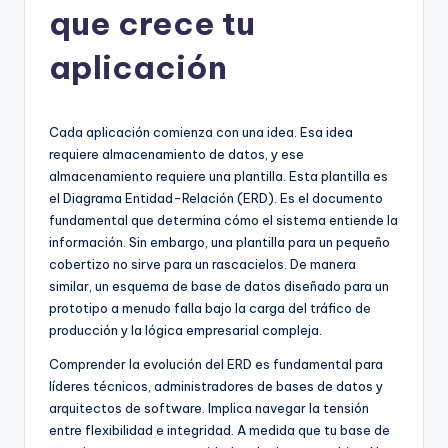
que crece tu
h
-
aplicación
A
I,
Cada aplicación comienza con una idea. Esa idea
S
requiere almacenamiento de datos, y ese
almacenamiento requiere una plantilla. Esta plantilla es
o
el Diagrama Entidad-Relación (ERD). Es el documento
f
fundamental que determina cómo el sistema entiende la
información. Sin embargo, una plantilla para un pequeño
t
cobertizo no sirve para un rascacielos. De manera
w
similar, un esquema de base de datos diseñado para un
prototipo a menudo falla bajo la carga del tráfico de
a
producción y la lógica empresarial compleja.
r
Comprender la evolución del ERD es fundamental para
e
líderes técnicos, administradores de bases de datos y
arquitectos de software. Implica navegar la tensión
&
entre flexibilidad e integridad. A medida que tu base de