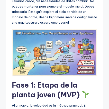
D
usuarios crece, tus necesidades de datos cambian. No
puedes mantener para siempre el modelo inicial. Debes
i
adaptarlo. Esta guía explora el ciclo de vida de un
g
modelo de datos, desde la primera línea de código hasta
una arquitectura a escala empresarial.
it
a
l
I
n
si
g
h
Fase 1: Etapa de la
t
planta joven (MVP)
s
Al principio, la velocidad es la métrica principal. El