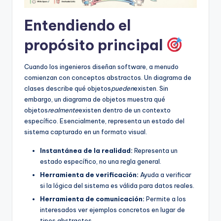
D
i
Entendiendo el
g
propósito principal
it
a
Cuando los ingenieros diseñan software, a menudo
comienzan con conceptos abstractos. Un diagrama de
l
clases describe qué objetos
pueden
existen. Sin
I
embargo, un diagrama de objetos muestra qué
objetos
realmente
existen dentro de un contexto
n
específico. Esencialmente, representa un estado del
si
sistema capturado en un formato visual.
g
Instantánea de la realidad:
Representa un
estado específico, no una regla general.
h
Herramienta de verificación:
Ayuda a verificar
t
si la lógica del sistema es válida para datos reales.
s
Herramienta de comunicación:
Permite a los
interesados ver ejemplos concretos en lugar de
tipos abstractos.