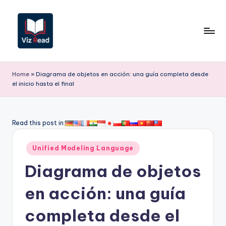
Saltar
al
contenido
V
iz
Home
»
Diagrama de objetos en acción: una guía completa desde
el inicio hasta el final
R
e
a
Read this post in:
d
Publicado
Unified Modeling Language
S
en
Diagrama de objetos
p
a
en acción: una guía
ni
completa desde el
s