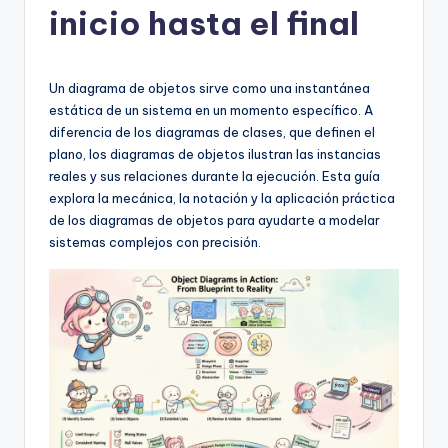
inicio hasta el final
h
-
A
Un diagrama de objetos sirve como una instantánea
estática de un sistema en un momento específico. A
I,
diferencia de los diagramas de clases, que definen el
S
plano, los diagramas de objetos ilustran las instancias
reales y sus relaciones durante la ejecución. Esta guía
o
explora la mecánica, la notación y la aplicación práctica
f
de los diagramas de objetos para ayudarte a modelar
sistemas complejos con precisión.
t
w
a
r
e
&