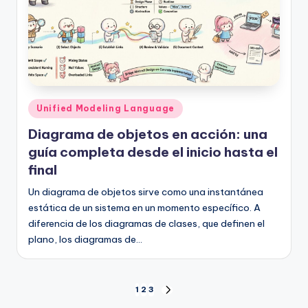
Publicado
Unified Modeling Language
en
Diagrama de objetos en acción: una
guía completa desde el inicio hasta el
final
Un diagrama de objetos sirve como una instantánea
estática de un sistema en un momento específico. A
diferencia de los diagramas de clases, que definen el
plano, los diagramas de…
Paginación
1
2
3
SIGUIENTE