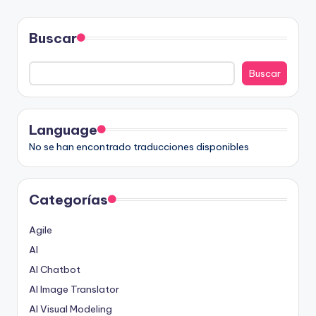
PÁGINA
de
entradas
Buscar
Buscar
Language
No se han encontrado traducciones disponibles
Categorías
Agile
AI
AI Chatbot
AI Image Translator
AI Visual Modeling