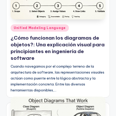
h
-
A
Publicado
Unified Modeling Language
I,
en
¿Cómo funcionan los diagramas de
S
objetos?: Una explicación visual para
o
principiantes en ingeniería de
f
software
t
Cuando navegamos por el complejo terreno de la
arquitectura de software, las representaciones visuales
w
actúan como puente entre la lógica abstracta y la
a
implementación concreta. Entre las diversas
herramientas disponibles,…
r
e
&