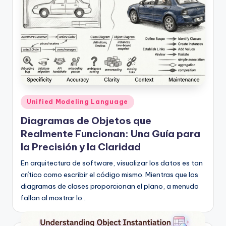
D
i
g
it
a
l
Publicado
I
Unified Modeling Language
en
n
Diagramas de Objetos que
Realmente Funcionan: Una Guía para
si
la Precisión y la Claridad
g
En arquitectura de software, visualizar los datos es tan
h
crítico como escribir el código mismo. Mientras que los
t
diagramas de clases proporcionan el plano, a menudo
fallan al mostrar lo…
s