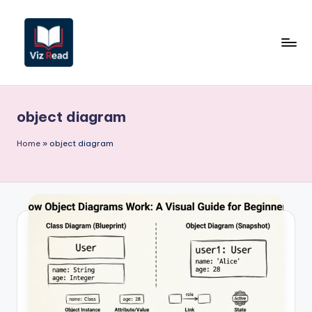
Saltar
al
contenido
V
iz
object diagram
R
e
Home
»
object diagram
a
d
S
p
a
ni
s