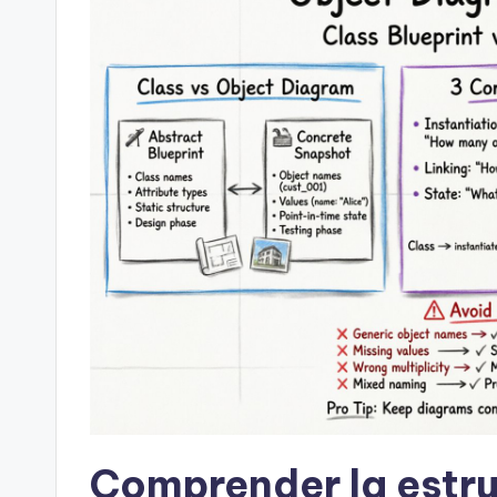
a
r
e
&
D
i
g
it
a
l
Comprender la estru
I