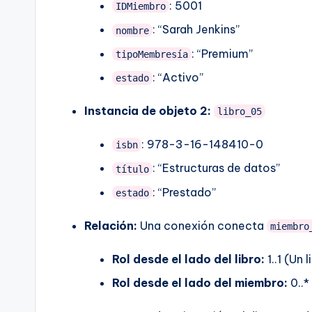
: 5001
IDMiembro
: “Sarah Jenkins”
nombre
: “Premium”
tipoMembresía
: “Activo”
estado
Instancia de objeto 2:
libro_05
: 978-3-16-148410-0
isbn
: “Estructuras de datos”
título
: “Prestado”
estado
Relación:
Una conexión conecta
miembro
Rol desde el lado del libro:
1..1 (Un l
Rol desde el lado del miembro:
0..*