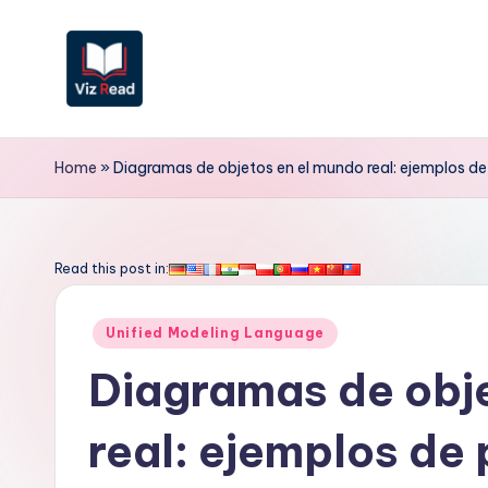
Saltar
al
contenido
V
iz
Home
»
Diagramas de objetos en el mundo real: ejemplos de
R
e
Read this post in:
a
Publicado
Unified Modeling Language
d
en
Diagramas de obj
S
real: ejemplos de
p