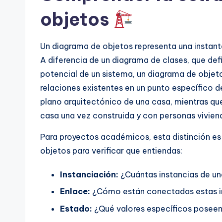
objetos
n
si
Un diagrama de objetos representa una instan
g
A diferencia de un diagrama de clases, que def
potencial de un sistema, un diagrama de objeto
h
relaciones existentes en un punto específico d
t
plano arquitectónico de una casa, mientras que
casa una vez construida y con personas viviend
s
Para proyectos académicos, esta distinción es v
objetos para verificar que entiendas:
Instanciación:
¿Cuántas instancias de un
Enlace:
¿Cómo están conectadas estas ins
Estado:
¿Qué valores específicos poseen 