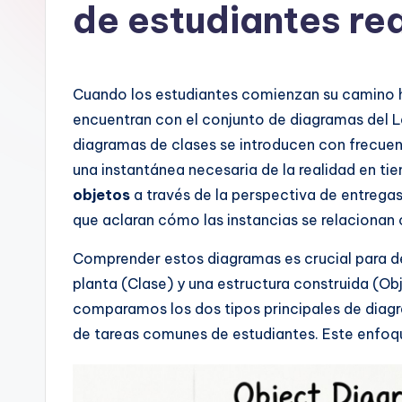
a
de estudiantes re
n
is
Cuando los estudiantes comienzan su camino h
h
encuentran con el conjunto de diagramas del 
diagramas de clases se introducen con frecuen
-
una instantánea necesaria de la realidad en ti
A
objetos
a través de la perspectiva de entrega
que aclaran cómo las instancias se relacionan 
I,
Comprender estos diagramas es crucial para de
S
planta (Clase) y una estructura construida (Ob
o
comparamos los dos tipos principales de diag
de tareas comunes de estudiantes. Este enfoqu
ft
w