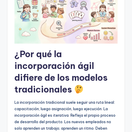
D
i
g
it
a
l
¿Por qué la
I
incorporación ágil
n
difiere de los modelos
si
tradicionales
g
h
La incorporación tradicional suele seguir una ruta lineal:
t
capacitación, luego asignación, luego ejecución. La
incorporación ágil es iterativa. Refleja el propio proceso
s
de desarrollo del producto. Los nuevos empleados no
solo aprenden un trabajo; aprenden un ritmo. Deben