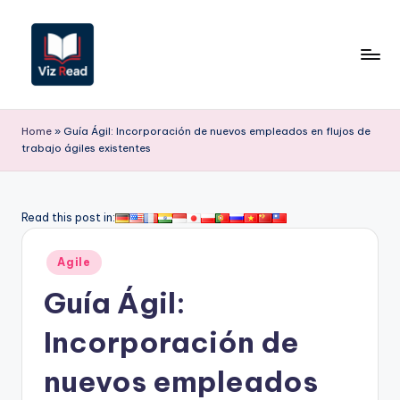
Saltar
al
contenido
V
iz
Home
»
Guía Ágil: Incorporación de nuevos empleados en flujos de
trabajo ágiles existentes
R
e
a
Read this post in:
d
Publicado
Agile
S
en
Guía Ágil:
p
a
Incorporación de
ni
nuevos empleados
s