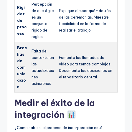
Percepción
Rigi
de que Agile
Explique el «por qué» detrás
dez
es un
de las ceremonias. Muestre
del
conjunto
flexibilidad en la forma de
proc
rígido de
realizar el trabajo.
eso
reglas
Brec
Falta de
has
contexto en
Fomente las llamadas de
de
las
video para temas complejos.
com
actualizacio
Documente las decisiones en
unic
nes
el repositorio central.
ació
asíncronas
n
Medir el éxito de la
integración
¿Cómo sabe si el proceso de incorporación está