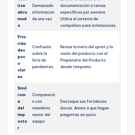
irse
Demasiada
documentación a temas
abru
información
específicos por semana.
mad
de una vez
Utilice el sistema de
o
compañero para aclaraciones.
Prio
rida
Confusión
Revise la meta del sprint y la
des
sobre la
visión del producto con el
poc
lista de
Propietario del Producto
o
pendientes
desde temprano.
clar
as
Sínd
rom
Comparació
e
n con
Destaque sus fortalezas
del
miembros
únicas. Anime a que hagan
imp
senior del
preguntas sin juicio.
osto
equipo
r