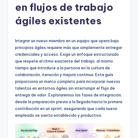
en flujos de trabajo
h
-
ágiles existentes
A
I,
Integrar un nuevo miembro en un equipo que opera bajo
S
principios ágiles requiere más que simplemente entregar
credenciales y acceso. Exige un enfoque estructurado
o
que respete el ritmo existente del trabajo, al mismo
f
tiempo que introduce a la persona en la cultura de
colaboración, iteración y mejora continua. Esta guía
t
proporciona un marco completo para incorporar nuevos
w
talentos en entornos ágiles sin interrumpir el flujo de
entrega de valor. Exploraremos las fases de integración,
a
desde la preparación previa a la llegada hasta la primera
r
contribución en un sprint, asegurando que cada nuevo
empleado se sienta establecido y productivo.
e
&