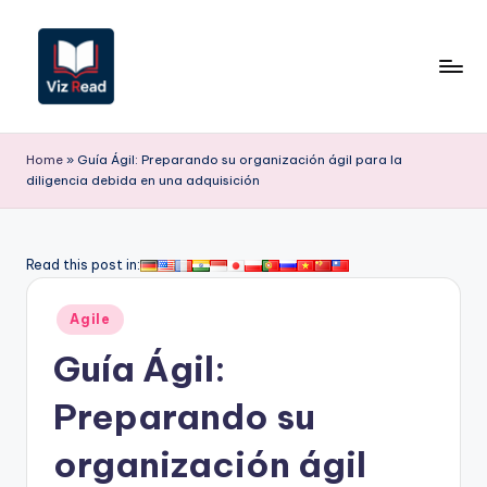
Saltar
al
contenido
V
iz
Home
»
Guía Ágil: Preparando su organización ágil para la
diligencia debida en una adquisición
R
e
a
Read this post in:
d
Publicado
Agile
S
en
Guía Ágil:
p
a
Preparando su
ni
organización ágil
s