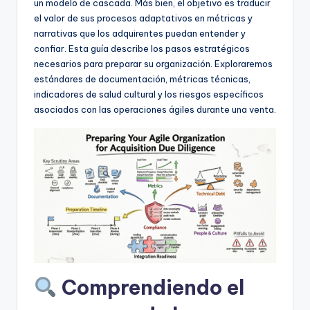
D
un modelo de cascada. Más bien, el objetivo es traducir
el valor de sus procesos adaptativos en métricas y
i
narrativas que los adquirentes puedan entender y
g
confiar. Esta guía describe los pasos estratégicos
necesarios para preparar su organización. Exploraremos
it
estándares de documentación, métricas técnicas,
a
indicadores de salud cultural y los riesgos específicos
asociados con las operaciones ágiles durante una venta.
l
I
n
si
g
h
t
s
Comprendiendo el