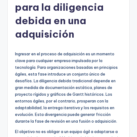
para la diligencia
h
-
debida en una
A
adquisición
I,
S
Ingresar en el proceso de adquisición es un momento
o
clave para cualquier empresa impulsada por la
f
tecnología. Para organizaciones basadas en principios
ágiles, esta fase introduce un conjunto único de
t
desafíos. La diligencia debida tradicional depende en
w
gran medida de documentación estática, planes de
proyecto rígidos y gráficos de Gantt históricos. Los
a
entornos ágiles, por el contrario, prosperan con la
r
adaptabilidad, la entrega iterativa y los requisitos en
evolución. Esta divergencia puede generar fricción
e
durante la fase de revisión en una fusión o adquisición.
&
El objetivo no es obligar a un equipo ágil a adaptarse a