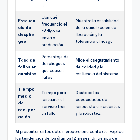
n
Con qué
Frecuen
Muestra la estabilidad
frecuencia el
cia de
de la canalización de
código se
desplie
liberación y la
envía a
gue
tolerancia al riesgo.
producción
Porcentaje de
Tasa de
Mide el aseguramiento
despliegues
fallos en
de calidad y la
que causan
cambios
resiliencia del sistema.
fallos
Tiempo
Tiempo para
Destaca las
medio
restaurar el
capacidades de
de
servicio tras
respuesta a incidentes
recuper
un fallo
y la robustez.
ación
Al presentar estos datos, proporciona contexto. Explica
las tendencias de los últimos 12 meses. Un tiempo de